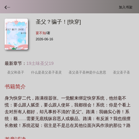
加入书架
圣父？骗子！[快穿]
宴不知
/著
2026-06-16
最新章节：
19土味圣父19
圣父和圣子
什么是圣父圣子圣灵
圣父圣子圣神是什么意思
圣父圣子圣
神
圣父男主崩
圣父分卷阅读
圣父圣子的含义
圣父圣子
圣父不干了
书籍简介
[快穿
圣父吗?我装的格格党
圣父生圣子
圣父男主人设崩塌了
圣父吗我
身为快穿二代，路满很嚣张。一觉醒来绑定快穿系统，他丝毫不
装全文免费阅读最新章节
网络语圣父是什么意思
圣父吗我装的笔趣阁
圣父
慌：要么跟人腻歪，要么跟人使坏，我都很会！系统：你是个看上
圣子圣灵解释大全
圣父圣子是一个人吗
圣父不干了快穿全文
圣父不干了快
去对所有人都好，却凡事拎不清的“圣父”。路满：我确实心善！系
穿格格党
圣父啥意思
统：额……需要无底线纵容恶人或极品。路满：有反派？我也很擅
长救赎！系统迟疑：宿主是不是总在其他位面兴风作浪的那位？路
满：一派胡言！我很传统的！系统：……去当你的圣父吧，小捣蛋