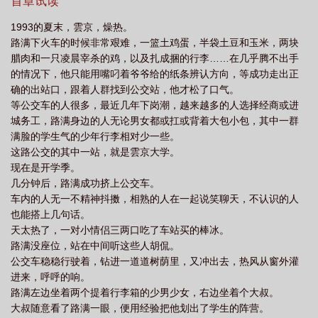
鬼。【土味圣父：九十年代进城】【绿茶圣父：豪门恩怨日常】
首章试读
【寡夫圣父：舌尖上的小老板】……【你男扮女装，一身武艺，是
1993的夏末，雲京，燥热。
乱世争霸背景里被送到暴君枕边的刺客，却总在关键时刻下不了
路满下火车的时候非常艰难，一篮土鸡蛋，半袋土豆和玉米，两块
手，延误了最好的时机……】路满：不是不会暗杀，而是美人计更
腊肉和一只凌晨宰杀的鸡，以及扎成捆的行李……在几乎腾不出手
有性价比。暴君：别以为孤看不穿你的小心思！路满：冤枉啊！我
的情况下，他只能用嘴叼着爷爷给的纸条辨认方向，等成功走出正
真的是姑娘！暴君：？！【你是恐怖灵异文里最让读者唾弃的愚蠢
确的出站口，跟着人群找到公交站，他才松了口气。
“圣父”，大家原本能在主角的带领下规避危险，是你一次次不听劝和
等公交车的人很多，最近几年下岗潮，越来越多的人选择经商或进
道德绑架害得主角团陷入无数危机，导致最后只有主角一人活下
城务工，路满身边的人无论男女都或扛或背着大包小包，其中一群
来……】路满：什么床底有鬼，明明是有人偷窥我！到底是谁？别
满脸的学生气的少年行李相对少一些。
让我逮着！主角团和鬼：……【你是苦情文里反派的傻弟弟……】
这路公交的其中一站，就是雲京大学。
路满：傻子你们都要整？！系统：这次的圣父不是你，你要和反派
现在是开学季。
哥哥一起刁难阻碍圣父主角，直到圣父主角被逼得彻底黑化，完成
几分钟后，路满成功挤上公交车。
读者的心愿！路满：做坏事成全他人，怎么不算是一种悲情圣父
车内的人无一不精神抖擞，相熟的人在一起说笑聊天，不认识的人
呢？……文案只是部分小世界，不一定按照顺序写，以正文为主*受
也能搭上几句话。
是路满，很会骗人（大概？）万人迷受，每个世界的攻都是一个人
天太热了，一对小情侣三两口吃了车站买的棒冰。
主世界he最初文案2022.11.1，修改版本有记录
路满没座位，站在中间听这些人胡侃。
公交车稳稳行驶着，钻进一道道树荫里，又冲出去，热风从窗外灌
进来，呼呼的响。
路满左边坐着两个提着行李箱的少男少女，右边坐着个大叔。
大叔随意看了路满一眼，便用经验把他划出了学生的阵营。