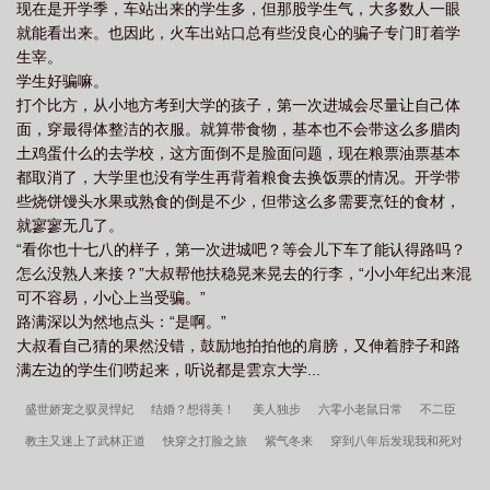
现在是开学季，车站出来的学生多，但那股学生气，大多数人一眼
就能看出来。也因此，火车出站口总有些没良心的骗子专门盯着学
生宰。
学生好骗嘛。
打个比方，从小地方考到大学的孩子，第一次进城会尽量让自己体
面，穿最得体整洁的衣服。就算带食物，基本也不会带这么多腊肉
土鸡蛋什么的去学校，这方面倒不是脸面问题，现在粮票油票基本
都取消了，大学里也没有学生再背着粮食去换饭票的情况。开学带
些烧饼馒头水果或熟食的倒是不少，但带这么多需要烹饪的食材，
就寥寥无几了。
“看你也十七八的样子，第一次进城吧？等会儿下车了能认得路吗？
怎么没熟人来接？”大叔帮他扶稳晃来晃去的行李，“小小年纪出来混
可不容易，小心上当受骗。”
路满深以为然地点头：“是啊。”
大叔看自己猜的果然没错，鼓励地拍拍他的肩膀，又伸着脖子和路
满左边的学生们唠起来，听说都是雲京大学...
盛世娇宠之驭灵悍妃
结婚？想得美！
美人独步
六零小老鼠日常
不二臣
教主又迷上了武林正道
快穿之打脸之旅
紫气冬来
穿到八年后发现我和死对
头喜结连理了
重生军嫂
揽你入怀中[娱乐圈]
圈养大明星
[综英美+崩铁]你可