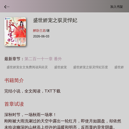
加入书架
盛世娇宠之驭灵悍妃
醉卧兰若
/著
2026-06-03
最新章节：
第二百一十一章 番外
盛世娇宠全文免费阅读风轻灵
盛世姣宠
盛世娇宠之驭灵悍妃百度
盛世娇
宠凤清灵著全文免费阅读
盛宠驭鬼妃
盛世娇宠 作者风轻灵
盛世娇宠 风轻
书籍简介
灵
盛世娇宠之闺香免费阅读
盛世娇宠无删减版
盛世娇宠之驭灵悍妃免费阅
完结小说，全文阅读，TXT下载
读
免费盛世娇宠
盛宠驭灵师
首章试读
深秋时节，一场秋雨一场寒！
刚刚被大雨洗涮过的天空中露出一轮红月，即使月如圆盘，却依然
未给这幽深的山林添上些许的温暖和明亮，反而显的异常阴森。