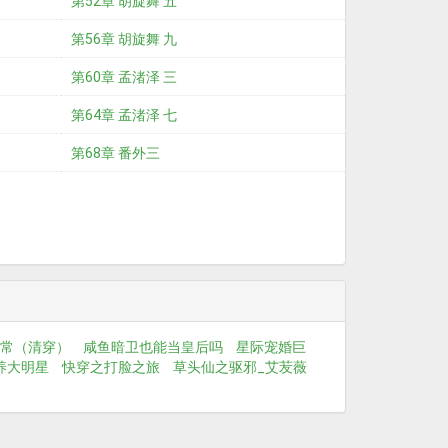
第52章 胡旋舞 五
第56章 胡旋舞 九
第60章 孟渚泽 三
第64章 孟渚泽 七
第68章 番外三
常（清穿）
咸鱼暗卫也能当皇后吗
星际宠婚巨
养大明星
快穿之打脸之旅
草头仙之驱邪_艾苃薇