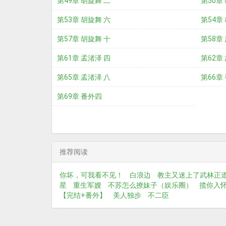
第49章 胡旋舞 二
第50章
第53章 胡旋舞 六
第54章
第57章 胡旋舞 十
第58章
第61章 孟渚泽 四
第62章
第65章 孟渚泽 八
第66章
第69章 番外四
推荐阅读
你坏，可我看不见！
白浪边
教主又迷上了武林正
星
重生军嫂
不苏怎么撩妹子（娱乐圈）
揽你入怀
【完结+番外】
美人独步
不二臣