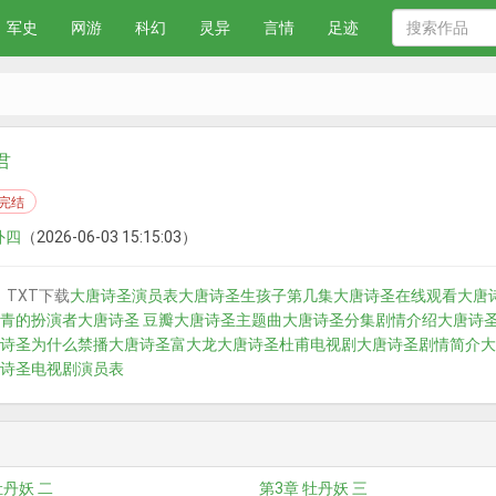
军史
网游
科幻
灵异
言情
足迹
君
完结
外四
（2026-06-03 15:15:03）
TXT下载
大唐诗圣演员表
大唐诗圣生孩子第几集
大唐诗圣在线观看
大唐
青的扮演者
大唐诗圣 豆瓣
大唐诗圣主题曲
大唐诗圣分集剧情介绍
大唐诗圣 
诗圣为什么禁播
大唐诗圣富大龙
大唐诗圣杜甫电视剧
大唐诗圣剧情简介
大
诗圣电视剧演员表
牡丹妖 二
第3章 牡丹妖 三