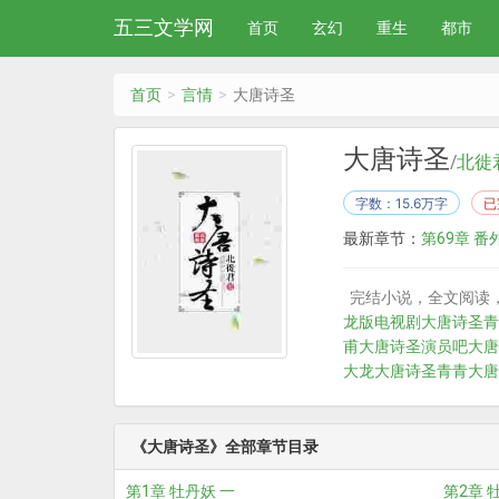
五三文学网
首页
玄幻
重生
都市
首页
言情
大唐诗圣
大唐诗圣
/
北徙
字数：15.6万字
已
最新章节：
第69章 番
完结小说，全文阅读，
龙版电视剧
大唐诗圣青
甫
大唐诗圣演员吧
大唐
大龙
大唐诗圣青青
大唐
《大唐诗圣》全部章节目录
第1章 牡丹妖 一
第2章 