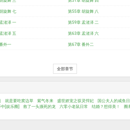
 胡旋舞 三
第51章 胡旋舞 四
 胡旋舞 七
第55章 胡旋舞 八
 孟渚泽 一
第59章 孟渚泽 二
 孟渚泽 五
第63章 孟渚泽 六
 番外一
第67章 番外二
全部章节
道
就是要吃窝边草
紫气冬来
盛世娇宠之驭灵悍妃
国公夫人的咸鱼日
中[娱乐圈]
救了一头濒死的龙
六零小老鼠日常
结婚？想得美！
圈