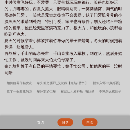
小时候腾飞好玩，不爱哭，只要带我玩玩啥都行。长得也挺好玩
的，胖嘟嘟的，西瓜头挺大，眼睛特别亮，一笑俩酒窝，淘气的时
候磕掉门牙，一笑就是无齿之徒也不会害臊，缺了门牙脏兮兮的小
脸黑黑的眼睛到处跑，特别可爱。家里也有条件，别人还吃不带糖
纸的糖果，他已经兜里塞满巧克力了。很大方，和他玩的小孩都会
吃到巧克力。
夏天的时候穿着小裤衩扛着竹竿做的罩子抓蜻蜓，冬天的时候拖着
鼻涕一块堆雪人。
再然后，千山的母亲去世，千山直接考入军校，到连队，然后开始
忙工作，就没时间再来大伯大伯母家了。
秦九放和嫂子有自己的事情要忙，嫂子忙公司，忙他家的事，没时
间陪...
如何娇养作精女友
草头仙之驱邪_艾苃薇【完结+番外】
揽你入怀中[娱乐圈]
救了一头濒死的龙
星际宠婚巨星
被误认为邪神后_南辿星
不苏怎么撩妹子
（娱乐圈）
咸鱼暗卫也能当皇后吗
美人独步
国公夫人的咸鱼日常（清穿）
就是要吃窝边草
不二臣
圈养大明星
六零小老鼠日常
你坏，可我看不
见！
叛出师门后和师祖HE了_单十六【完结+番外】
盛世娇宠之驭灵悍妃
白浪
首 页
目录
阅读
边
快穿之打脸之旅
教主又迷上了武林正道
篮坛神迹
秦氏仙朝
我有特殊