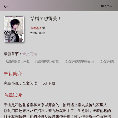
加入书架
结婚？想得美！
寒梅墨香
/著
2026-06-03
最新章节：
全文完结
结婚想得美txt书包
结婚想得美txt百度
结婚想得美寒梅墨香txt
结婚想得美
寒梅墨香
结婚想得美腾飞和千山
结婚想得美 寒梅墨香
结婚想得美讲的什
书籍简介
么
结婚想得美
结婚想得美寒梅墨
结婚?想得美!by寒梅墨香百度
结婚想
完结小说，全文阅读，TXT下载
得美寒梅墨香讲的什么
结婚想得美谁是攻
结婚想得美 寒梅墨香讲的什么
首章试读
千山是和他爸爸秦梓来京城开会的，恰巧遇上秦九放抢劫家里人。
刚到门口还来不及打招呼，秦九放就出手了，生抢啊，按着他爸的
脖子就掏钱包，他爸还没反应过来伸手推了推，他哥就一个背摔把