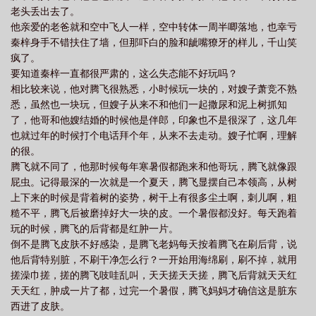
老头丢出去了。
他亲爱的老爸就和空中飞人一样，空中转体一周半唧落地，也幸亏
秦梓身手不错扶住了墙，但那吓白的脸和龇嘴獠牙的样儿，千山笑
疯了。
要知道秦梓一直都很严肃的，这么失态能不好玩吗？
相比较来说，他对腾飞很熟悉，小时候玩一块的，对嫂子萧竞不熟
悉，虽然也一块玩，但嫂子从来不和他们一起撒尿和泥上树抓知
了，他哥和他嫂结婚的时候他是伴郎，印象也不是很深了，这几年
也就过年的时候打个电话拜个年，从来不去走动。嫂子忙啊，理解
的很。
腾飞就不同了，他那时候每年寒暑假都跑来和他哥玩，腾飞就像跟
屁虫。记得最深的一次就是一个夏天，腾飞显摆自己本领高，从树
上下来的时候是背着树的姿势，树干上有很多尘土啊，刺儿啊，粗
糙不平，腾飞后被磨掉好大一块的皮。一个暑假都没好。每天跑着
玩的时候，腾飞的后背都是红肿一片。
倒不是腾飞皮肤不好感染，是腾飞老妈每天按着腾飞在刷后背，说
他后背特别脏，不刷干净怎么行？一开始用海绵刷，刷不掉，就用
搓澡巾搓，搓的腾飞吱哇乱叫，天天搓天天搓，腾飞后背就天天红
天天红，肿成一片了都，过完一个暑假，腾飞妈妈才确信这是脏东
西进了皮肤。