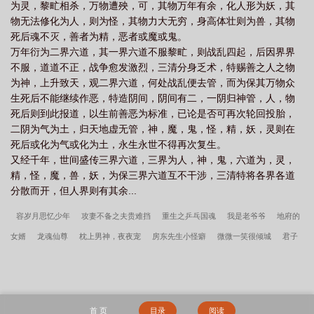
为灵，黎甿相杀，万物遭殃，可，其物万年有余，化人形为妖，其
物无法修化为人，则为怪，其物力大无穷，身高体壮则为兽，其物
死后魂不灭，善者为精，恶者或魔或鬼。
万年衍为二界六道，其一界六道不服黎甿，则战乱四起，后因界界
不服，道道不正，战争愈发激烈，三清分身乏术，特赐善之人之物
为神，上升致天，观二界六道，何处战乱便去管，而为保其万物众
生死后不能继续作恶，特造阴间，阴间有二，一阴归神管，人，物
死后则到此报道，以生前善恶为标准，已论是否可再次轮回投胎，
二阴为气为土，归天地虚无管，神，魔，鬼，怪，精，妖，灵则在
死后或化为气或化为土，永生永世不得再次复生。
又经千年，世间盛传三界六道，三界为人，神，鬼，六道为，灵，
精，怪，魔，兽，妖，为保三界六道互不干涉，三清特将各界各道
分散而开，但人界则有其余...
容岁月思忆少年
攻妻不备之夫贵难挡
重生之乒乓国魂
我是老爷爷
地府的
女婿
龙魂仙尊
枕上男神，夜夜宠
房东先生小怪癖
微微一笑很倾城
君子
至止之梨花映春水
国师追妻路漫漫
超级擂台王者
妃宠不可，王爷别闹了
良
家小农女
暴力家庭
综漫之等待爱情
拳盛时代
古代贩药指南
重置到原点
综漫之薰雪传奇
晋庭汉裔
天崩开局，从死囚营砍到并肩王
温软秦九州小说
首 页
目录
阅读