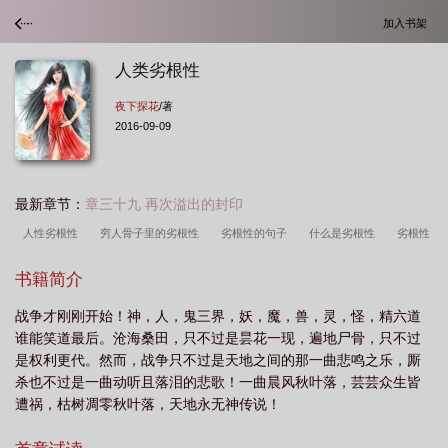
加入书架
人类劣根性
夜下探花
/著
2016-09-09
最新章节：
章三十九 再次溢出的封印
人性劣根性
穷人骨子里的劣根性
劣根性的句子
什么是劣根性
劣根性
说白了就是
劣根性是谁提出来的
劣根性是什么意思
劣根性是刻在骨子里
书籍简介
的
劣根性拼音
劣根性经典语录
劣根性出自哪篇文章
人类劣根性
劣
战争才刚刚开始！神，人，鬼三界，妖，魔，兽，灵，怪，精六道
根性的反义词
劣根性的定义
佛教的劣根性
儒家思想的劣根性
劣根性出
谁能笑道最后。沧海桑田，只不过是昙花一现，遍地尸骨，只不过
处
人类的劣根性
劣根性谁说的
人的略根性和劣根性
劣根性的人十大表
是权利更代。然而，战争只不过是天地之间的那一曲悲鸣之乐，厮
现
y染色体的劣根性
通用劣根性
劣根性的英文
劣根性是啥意思
劣
杀也不过是一曲动听且落泪的悲歌！一曲晨风秋叶落，芸芸众生皆
遭祸，枯树凋零秋叶落，天地永无神传说！
根性的人有什么表现
劣根性一词由来
墨家思想的劣根性
骨子里的东
西
鲁迅论国人的劣根性
日本民族的劣根性
日本人骨子里的劣根性
犹太