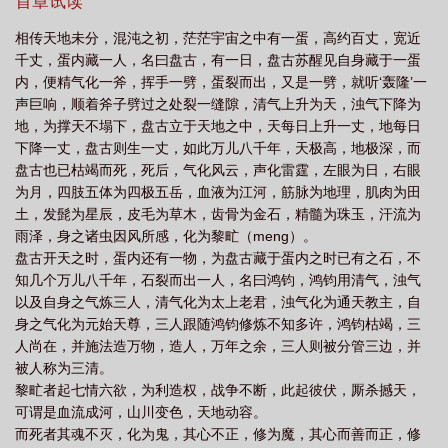
首章试读
民族的劣根性
劣根性打一数字
劣根性是谁提出的
劣根性的近义词
劣根
相传天地未分，混沌之初，茫茫宇宙之中有一蛋，高约百丈，宽近
性的拼音
劣根性还是劣性根
劣性圈养
日本这个民族的劣根性
基因里的
千丈，蛋内藏一人，名曰盘古，有一日，盘古苏醒见自身藏于一蛋
劣根性
劣根性的三种表现
穷人的劣根性
日本人的劣根性
劣性
劣根
内，便精气化一斧，挥手一劈，蛋裂而出，又是一劈，就听‘轰隆’一
声巨响，顺着斧子劈过之处裂一缝隙，清气上升为天，浊气下降为
性的意思是什么
劣根性和劣性根哪个对
劣根性是形容什么人
劣根性太
地，为撑天不塌下，盘古立于天地之中，天每日上升一丈，地每日
重
民族劣根性
劣根性近义词
人的劣根性
劣根性造句
劣根性英
下降一丈，盘古则生一丈，如此万儿八千年，天极高，地极深，而
文
劣根性的意思
劣根性读音
犹太人劣根性
劣根性有哪些
盘古也已枯竭而死，死后，气化风云，声化雷霆，左眼为日，右眼
为月，四肢五体为四极五岳，血液为江河，筋脉为地理，肌肉为田
土，发髭为星辰，皮毛为草木，齿骨为金石，精髓为珠玉，汗流为
雨泽，身之诸虫因风所感，化为黎甿（meng）。
盘古开天之时，蛋内还有一物，为盘古藏于蛋内之时已有之石，不
知几个万儿八千年，石裂而出一人，名曰鸿钧，鸿钧用清气，浊气
以及自身之气炼三人，清气化为太上老君，浊气化为通天教主，自
身之气化为元始天尊，三人跟随鸿钧修炼不知多许，鸿钧枯竭，三
人尚在，并施法造万物，造人，万年之余，三人则被分管三边，并
被人称为三清。
黎甿者起七情六欲，为利造权，战争不断，此起彼伏，厮杀撼天，
可谓是血流成河，山川变色，天地动容。
而死者其魂不灭，化为鬼，其心不正，修为魔，其心而善而正，修