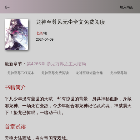
加入书架
龙神至尊风无尘全文免费阅读
七栾
/著
2024-04-09
最新章节：
第4266章 参见万界之主大结局
龙神至尊TXT完本
龙神至尊免费阅读
龙神至尊短剧合集
龙神至尊短
剧
龙神至尊风无尘境界
龙神至尊简介
龙神至尊几个老婆
龙神至尊免费
书籍简介
阅读无弹窗
龙神至尊好看吗
龙神至尊风无尘免费
龙神至尊笔趣阁无弹
平凡少年没有盖世的天赋，却有惊世的背景，身具神秘血脉，身藏
窗
龙神至尊等级
龙神至尊有几个女主
龙神至尊全部境界
龙神至尊百度
邪龙神。一场死亡变故，令少年融合邪龙神记忆及武魂，神威震天
百科女主
龙神至尊男主几个老婆
龙神至尊风无尘简介
龙神至尊有多少个老
下！蛰龙已惊眠，一啸动千山。
婆啊
龙神至尊最新章节列表-无弹窗-笔趣阁手机版
龙神至尊TXT
龙神至尊
首章试读
张玄
龙神至尊七栾
龙神至尊风无尘身世
龙神至尊风无尘凌潇潇
龙神至
尊免费阅读全集
龙神至尊人物介绍
龙神至尊风无尘全文免费阅读
龙神至尊
天魂大陆西域，炎火帝国无双城。