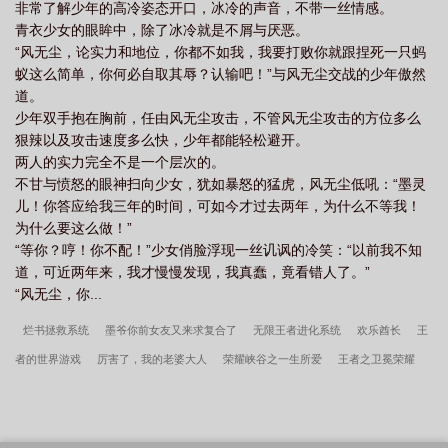
非常了解少年的高冷姿态开口，冰冷的声音，不带一丝情感。
青衣少女的眼眸中，除了冰冷就是不屑与厌恶。
“风无尘，论实力和地位，你都不如我，我要打败你就跟捏死一只蚂
蚁这么简单，你何必自取其辱？认输吧！”与风无尘交战的少年傲然
道。
少年双手抱在胸前，任由风无尘攻击，不管风无尘攻击的方位多么
狠辣以及攻击速度多么快，少年都能轻松避开。
两人的实力完全不是一个层次的。
不甘与愤怒的眼神扫向少女，犹如暴怒的猛虎，风无尘低吼：“墨灵
儿！你答应给我三年的时间，可如今才过去两年，为什么不等我！
为什么要这么做！”
“等你？哼！你不配！”少女俏脸浮现一丝讥讽的冷笑：“以前我不知
道，可近两年来，我才慢慢发现，我真蠢，竟看错人了。”
“风无尘，你...
烂书拯救系统
墨爷你前女友又来求复合了
无限王者进化系统
欢乐酋长
王
者的世界游戏
厉害了，我的老婆大人
荣耀峡谷之一生所爱
王者之卫冕荣耀
王者荣耀之傲气中华
美女总裁的超品高手
我是真大佬
掌河山
极品穿越王
者
夏葬
天赐我神剑
荣耀再来
清穿后每天被迫撩四爷
神奇宝贝里的妖怪
变身杀毒软件娘
下一个怪物
星辰大道
姜骄番外
林寿曹雪蓉开局被活埋我