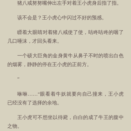
猪八戒努努嘴伸出左手对着王小虎身后指了指。
该不会是？王小虎心中闪过不好的预感。
瞟着大眼睛对着猪八戒使了使，咕咚咕咚的咽了
几口唾沫，才回头看来。
一个硕大巨角的金身黄牛从鼻子不时的喷出白色
的烟雾，静静的停在王小虎的正前方。
”
咻咻……“眼看着牛妖就要向自己撞来，王小虎
已经没有了选择的余地。
王小虎可不想坐以待毙，白白的成了牛王的腹中
之物。