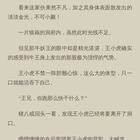
看来这家伙果然不凡，加之其身体表面散发出的
淡淡金光，不可小觑！
一片狼藉的洞府内，虽然此时光线不足。
但见那牛妖王的眼中却是精光湛湛，王小虎确实
的感受到牛王身上发出的那股极为强悍的气势。
王小虎不禁一阵胆颤心惊，这么大的体型，只一
口就能活吞下自己。
“王兄，你跑那么快干什么？”
猪八戒回头一看，发现王小虎已经将要离开了洞
口。
懵懵懂懂的在后面望着王小虎的背影，大喊道。