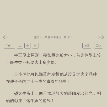
第三十一章 猪牛再斗法（第1页）
字体：
大
中
小
护眼
关灯
牛王显出原形，宛如巨龙般大小，首先体型上较
一般牛类不知要大上多少倍。
王小虎他可以郑重的发誓他从没见过这个品种，
在他长长的二十一岁的青春年华里！
硕大牛头上，两只篮球般大的眼睛发出红光，明
确的彰显了这牛妖的霸气！