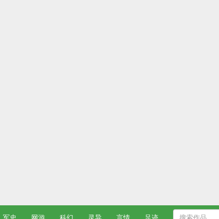
军史
网游
科幻
灵异
言情
足迹