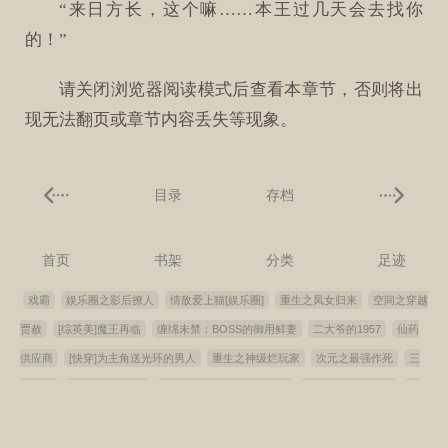
“来日方长，这个嘛……本王过几天会去找你
的！”
请关闭浏览器阅读模式后查看本章节，否则将出
现无法翻页或章节内容丢失等现象。
目录
存档
首页
书架
分类
足迹
戏霸
娱乐圈之影后撩人
情敌爱上猫[娱乐圈]
重生之凤女归来
空间之穿越
贾赦
[综英美]魔王再临
缠绵未禁：BOSS的御用鲜妻
二大爷的1957
仙药
供应商
[快穿]为主角送光环的男人
重生之神级烂玩家
次元之最强作死
三
国帝图
夫夫双双把魂勾
[阴阳师]这个晴明来自非洲
皇后的原配不是我
千
年诡局
你看起来很好吃gl
终极写手
助理建筑师