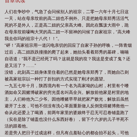
二妞发现她的全部身家只剩下四面通风、头顶漏雨的破屋，还有人
首章试读
情
二大爷的媳妇我叫什么
二大爷的1957txt
二大爷的官方名称是什
品负值、狗见了都绕弯的人际关系，高二妞这个新版二大爷，为了
人们在争吵中，气急了会问候别人的祖宗，二零一六年十月七日这
在1957年活下去，只有一字要说，就是“干！”为了热烈庆祝双十一
么
二大爷的小卖铺
二大爷的1957免费阅读
二大爷的儿子应该怎么称
一天，站在母亲坟前的高二妞也不例外。只是把她母亲郑秀活活气
剁手节，本文将于十一月十一日入V，当天三更，欢迎小天使们来敲
呼
二大爷的妻子叫什么
二大爷的老婆我叫什么
二大爷的女儿叫什么
二
死的不是外人，正是高二妞的父亲高大峰。因此在瓢泼大雨中，跪
门！三更时间上午十点半，中午十二点，晚上八点，以后的话就恢
在母亲坟前嚎啕大哭的高二妞一不留神的问候了自家祖宗，“高大峰
大爷的儿子应该叫什么
二大爷的梗
二大爷的梗是啥意思
二大爷的1957作
复到中午十二点了。谢谢大家捧场！
我去你玛的祖宗十八代！！”。
者自带小板凳TXT
二大爷的隐喻是什么
二大爷的图片
二大爷的驴真实故
“砰！”高家祖宗用一道闪电亲切的回应了自家子孙的呼唤，一阵青烟
事
二大爷的1957 自带小板凳tXt
二大爷的遗产能过户给侄儿吗
二大爷的拼
过后，高二妞跌跌撞撞的爬了起来，她抬头看着郑秀的墓碑，喃喃
自语道：“我不是已经死了吗？这就是我的坟？我这是变成了鬼？还
音
二大爷的1957全文免费阅读
二大爷的驴在线观看刑侦大案视频
二大爷
是又活了？……”
的1957全文阅读
二大爷的孙子叫什么
二大爷的书面语是什么
二大爷的坚
没错，此刻高二妞身体里住着的已然是她母亲郑秀了，而她自己则
持
二大爷的麻雀成精了txt
被高家祖宗以一种打了折扣的方式实现了刚才的愿望。
一九五七年十月，陕西境内有一个名为高家坳的山村，村里有个嗜
酒如命又因赌博破家的穷光蛋名叫高全兴。解放前他家是村里的地
主，人们称他为二少爷。因他嗜赌早早就把家产败光，解放后虽然
避开了土改，可他不但没有洗心革面重新做人反倒觉得赌博救他一
命从此还爱上了喝酒，前两年家里的婆娘终于忍无可忍卷铺盖跑了
（实在是除了铺盖也没什么东西好卷），留下个六岁的儿子半死不
活的跟着他。
若是旁人把日子过成这样，但凡有点羞耻心的都会抬不起头，可他