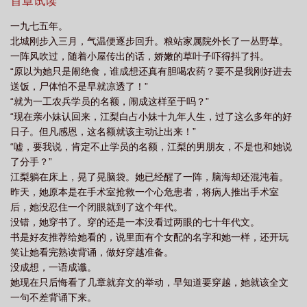
了都恨不得绕上两条街。直到，小江医生医治好的病人越来越
首章试读
多…… ：谁敢欺负小江医生试试，先从我尸体上踏过
一九七五年。
去！ ：小江医生，您家水用完了吧？我这就给您挑去。 ：
北城刚步入三月，气温便逐步回升。粮站家属院外长了一丛野草。
小江医生，这是刚打上来的龙虾，您瞧瞧，可新鲜嘞。 渐渐
一阵风吹过，随着小屋传出的话，娇嫩的草叶子吓得抖了抖。
的，江梨在岛上的名气越来越高，最后还赶上了高考改革还一举考
“原以为她只是闹绝食，谁成想还真有胆喝农药？要不是我刚好进去
上了大学。 得知消息，刚被赶出学校的江晓晓愤恨的咬下
送饭，尸体怕不是早就凉透了！”
唇。 明明梦中，她在岛上被排挤，过的异常可怜，凭什么江梨
“就为一工农兵学员的名额，闹成这样至于吗？”
生活可以这么滋润！ 更可恨的是，若干年后，那一双令江晓晓
“现在亲小妹认回来，江梨白占小妹十九年人生，过了这么多年的好
嫌弃的拖油瓶弟妹，一个成为了华国首富，另一个则成为了受人尊
日子。但凡感恩，这名额就该主动让出来！”
敬的核潜艇科研专家。 * * 海岛上有个守备军区，江梨每
“嘘，要我说，肯定不止学员的名额，江梨的男朋友，不是也和她说
天都能够听见起床号角声。有次，她撞见一肩膀被鲜血渗透作训服
了分手？”
的男人，帮忙给他清裡伤口的时候，男人始终冷静一言未发。
江梨躺在床上，晃了晃脑袋。她已经醒了一阵，脑海却还混沌着。
她不由好奇的打量了一眼。 听闻，男人便是军区赫赫有名的阎
昨天，她原本是在手术室抢救一个心危患者，将病人推出手术室
王团长，带兵如铁，年纪轻轻便战功累累，晋升速度比导弹还
后，她没忍住一个闭眼就到了这个年代。
快。 更有传言，男人至今不愿相亲是因为性冷淡，对女人没兴
没错，她穿书了。穿的还是一本没看过两眼的七十年代文。
趣。 江梨没理会这些传闻，待男人受了伤来卫生院处理时，她
书是好友推荐给她看的，说里面有个女配的名字和她一样，还开玩
每次都处理的极为仔细。 直到某天，江梨被安排去参加相亲
笑让她看完熟读背诵，做好穿越准备。
会，听着二婚男讲了半天要她如何养孩子，江梨白嫩的手忍不住掩
没成想，一语成谶。
唇打了个呵欠。 下一秒—— “砰！” 椅子翻倒，眼见喋喋
她现在只后悔看了几章就弃文的举动，早知道要穿越，她就该全文
不休的二婚男被一只骨节分明的手直接拎了起来。 紧跟着一股
一句不差背诵下来。
冷肃的气息靠近。 江梨抬眸就对上男人深邃沉稳的眸子。他