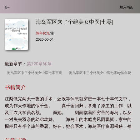
加入书架
海岛军区来了个绝美女中医[七零]
陈年奶泡
/著
2026-06-04
最新章节：
第120章终章
海岛军区来了个绝美女中医七零百度
海岛军区来了个绝美女中医七零by陈年奶
泡
海岛军区来了个绝美女中医[七零
书籍简介
江梨做完两天一夜的手术，还没等休息就穿进一本七十年代文中，
成为作天作地的假千金。 真千金回归，拿走了原主的工作，以
及工农兵学员名额。 而她。 则面临着回穷苦的海岛，以及
一对失去双亲的幼弟幼妹。 海岛上的木船房风雨飘摇，家中的
橱柜只有半个凉的番薯。好在，她会医术，海岛医疗资源稀缺，袖
子一撸就扎进了卫生所。 - 海岛上的江家成份不好，谁碰到