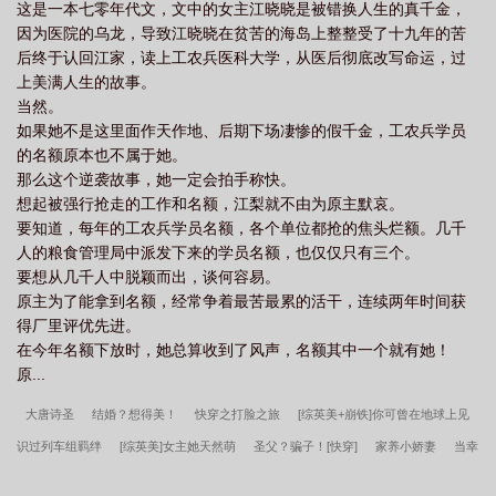
这是一本七零年代文，文中的女主江晓晓是被错换人生的真千金，
说：“插个队。” 程景川穿着非常正式白色的军服身姿挺拔，落座
因为医院的乌龙，导致江晓晓在贫苦的海岛上整整受了十九年的苦
后面容冷肃，就好像下一秒人就要上战场，随时要面临着生死存
后终于认回江家，读上工农兵医科大学，从医后彻底改写命运，过
亡。工资卡和军功章被依次摆了出来。 “小江同志。” “这是
上美满人生的故事。
存折及我立下的荣誉，如果你愿意，我随时可以向部队打结婚报
当然。
告。” 江梨：耶？ 说好的性冷淡呢？ 直到许久后，
如果她不是这里面作天作地、后期下场凄惨的假千金，工农兵学员
家中的床接连震塌了两张，江梨才揉了揉腰满脸悲愤。 什么性
的名额原本也不属于她。
冷淡啊，都是骗人哒！ 1.本文架空。
那么这个逆袭故事，她一定会拍手称快。
想起被强行抢走的工作和名额，江梨就不由为原主默哀。
要知道，每年的工农兵学员名额，各个单位都抢的焦头烂额。几千
人的粮食管理局中派发下来的学员名额，也仅仅只有三个。
要想从几千人中脱颖而出，谈何容易。
原主为了能拿到名额，经常争着最苦最累的活干，连续两年时间获
得厂里评优先进。
在今年名额下放时，她总算收到了风声，名额其中一个就有她！
原...
大唐诗圣
结婚？想得美！
快穿之打脸之旅
[综英美+崩铁]你可曾在地球上见
识过列车组羁绊
[综英美]女主她天然萌
圣父？骗子！[快穿]
家养小娇妻
当幸
村成为农场主
重生之强势逆转
盛世娇宠之驭灵悍妃
当城市披上病弱马甲后