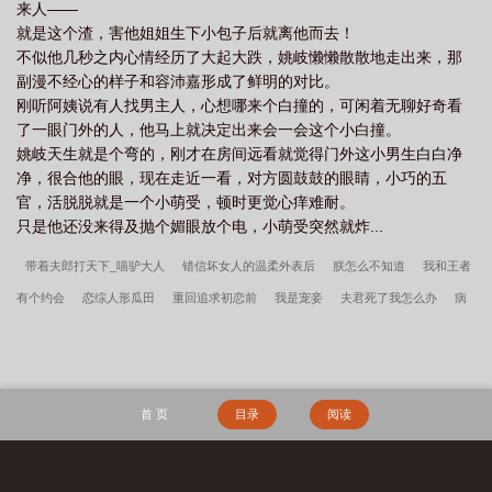
来人——
就是这个渣，害他姐姐生下小包子后就离他而去！
不似他几秒之内心情经历了大起大跌，姚岐懒懒散散地走出来，那
副漫不经心的样子和容沛嘉形成了鲜明的对比。
刚听阿姨说有人找男主人，心想哪来个白撞的，可闲着无聊好奇看
了一眼门外的人，他马上就决定出来会一会这个小白撞。
姚岐天生就是个弯的，刚才在房间远看就觉得门外这小男生白白净
净，很合他的眼，现在走近一看，对方圆鼓鼓的眼睛，小巧的五
官，活脱脱就是一个小萌受，顿时更觉心痒难耐。
只是他还没来得及抛个媚眼放个电，小萌受突然就炸...
带着夫郎打天下_喵驴大人
错信坏女人的温柔外表后
朕怎么不知道
我和王者
有个约会
恋综人形瓜田
重回追求初恋前
我是宠妾
夫君死了我怎么办
病
态占有[强取豪夺]
怎么又是你[快穿]
养的幼崽全成反派了_啄米
误把天与暴君当
金丝雀养了
被抢夺的绝美雄虫
误欢情
雄虫大人缺乏常识却过于上进_鹿小咔
【完结+番外】
转生成骄纵美人大公的弟弟后_钟长野【完结+番外】
[封神]师尊
首 页
目录
阅读
是靠自己争取来的！
珍宝馆
装猫的狐狸崽_庸人宋【完结+番外】
小狗死遁后
反攻了_酸饺子
秦氏仙朝
美漫地狱之主
天命：从大业十二年开始
年代1959
带全家做城里人
镇龙棺，阎王命
道士不好惹
吞噬古帝
诸天领主
[足球]恋