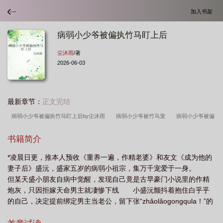
加入书架
病弱小少爷被偏执竹马盯上后
尘沐雨
/著
2026-06-03
最新章节：
正文完结
病弱小少爷被偏执竹马盯上后by尘沐雨
病弱小少爷被竹马宠
病弱小少爷被偏
执竹马盯上后百度
病弱小叔会疼人[穿书
病弱偏执美少年古言
病弱少爷的
书籍简介
校园日常
病弱小少爷被偏执竹马盯上后免费阅读
病弱小少爷被偏执竹马盯上后
*凌晨日更，推本人预收《重养一遍，作精老婆》和友文《成为他的
全文免费阅读
病弱小少爷被偏执竹马盯上番外
病弱小少爷被迫断案免费阅
妻子后》盛沅，盛家五岁的病弱小祖宗，集万千宠爱于一身。
读
病弱小少爷被偏执竹马盯上后by
病弱少爷的冲喜新娘
病弱偏执狂的宠
但某天盛小朋友自病中觉醒，发现自己竟是古早豪门小说里的作精
痴
病弱少爷x小跟班
病弱小少爷被偏执竹马盯上后主要内容
病弱小少爷被
炮灰，只因拒嫁天命男主就凄惨下线 小盛沅颤抖着抱住白乎乎
的自己，决定提前绑定男主当老公，留下张“zhǎolǎogongqula！”的
偏执竹马盯上后简介
病弱小少爷被偏执竹马盯上后结局
病弱小少爷被偏执竹马
纸条，就雄赳赳溜出了家门。 盛家人呼啦啦杀到穷镇，却见自
盯上后讲的什么
病弱小少爷被偏执竹马盯上后y尘沐雨
病弱小少爷被死对头缠