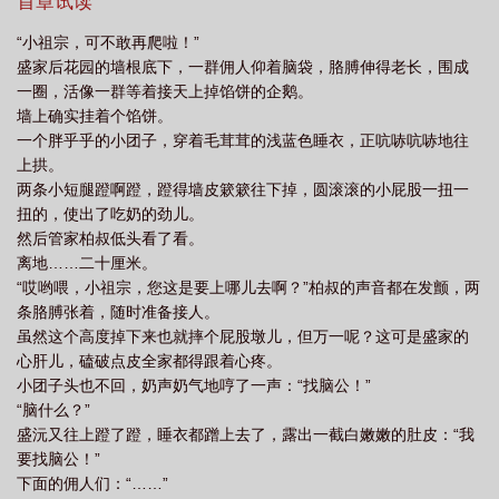
家穿精致背带裤的小团子，正把金怀表塞给一个衣衫破旧的小狼
首章试读
上
病弱小少爷又在被
病弱少爷电视剧
病弱大少爷
病弱小少爷被偏执竹
崽。 “他才不是什么穷小子呢！他是我老公！都不许说他！”
“小祖宗，可不敢再爬啦！”
盛家人：“……”快晕过去了。 * 在盛家，所有人都不喜欢这
马盯上后 最新章节更新时间
盛家后花园的墙根底下，一群佣人仰着脑袋，胳膊伸得老长，围成
个冷冰冰的男孩。 可盛沅才不听他们瞎胡说，哥哥这么好，怎
一圈，活像一群等着接天上掉馅饼的企鹅。
么会是什么大坏蛋呢？ 他只知道陆执哥哥的枕头只给他抱，别
墙上确实挂着个馅饼。
的孩子一靠近，陆执一个眼神就能把他们吓退。 他整天黏着陆
一个胖乎乎的小团子，穿着毛茸茸的浅蓝色睡衣，正吭哧吭哧地往
执要抱抱，得意宣布：“陆执哥哥最好啦！” * 多年后，陆执
上拱。
真成了商业传奇，盛沅也长成清冷矜贵的盛小少爷，却仍习惯性赖
两条小短腿蹬啊蹬，蹬得墙皮簌簌往下掉，圆滚滚的小屁股一扭一
在陆执身边，被宠上了天。 他得意自己眼光真好，一绑就绑到
扭的，使出了吃奶的劲儿。
天命之子，摆脱炮灰命运，躺平做咸鱼。 却不小心碰落一本日
然后管家柏叔低头看了看。
记本。 泛黄的纸页散开，里面贴着盛沅密密麻麻的照片，五岁
离地……二十厘米。
的、十岁的、现在的；笑着的、睡着的、表演的……每张照片下，
“哎哟喂，小祖宗，您这是要上哪儿去啊？”柏叔的声音都在发颤，两
都有一行几乎撕裂纸张的笔迹。 “我的。”“我的。”“我的。”
条胳膊张着，随时准备接人。
密密麻麻，疯狂而沉默，仿佛一场持续二十余年的偏执宣誓。
虽然这个高度掉下来也就摔个屁股墩儿，但万一呢？这可是盛家的
盛沅吓得不断呛咳，他拼命回想五岁烧糊涂时翻过的原著：穷镇
心肝儿，磕破点皮全家都得跟着心疼。
上，原来出过两个人。 一个是平步青云的天命男主。 另一
小团子头也不回，奶声奶气地哼了一声：“找脑公！”
个，是后来只手遮天、双手沾满鲜血的—— 最大反派。 手
“脑什么？”
腕被丝绒轻轻束住，他跌进陆执滚烫的怀抱。 “宝宝，在看什
盛沅又往上蹬了蹬，睡衣都蹭上去了，露出一截白嫩嫩的肚皮：“我
么？” 阅读指南： 1.前面幼崽期较长，长大后发展感情
要找脑公！”
线 2.有副cp，即受的两个爸爸，设定同性可婚可育 ——预
下面的佣人们：“……”
收文案—— 许柠上辈子被当作弃子嫁给沈元白后，仗着丈夫的