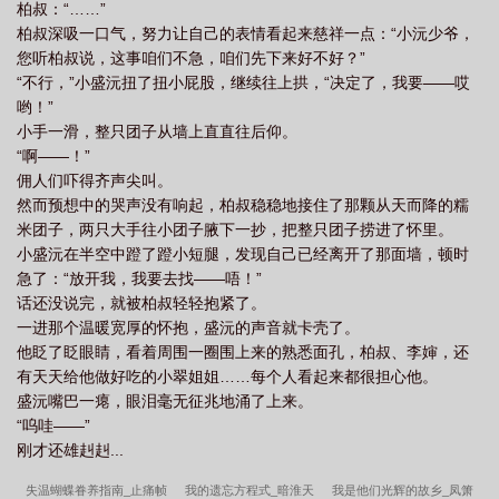
柏叔：“……”
宠爱作天作地。 直到沈元白亲自开车去给他买甜品，却再也没
柏叔深吸一口气，努力让自己的表情看起来慈祥一点：“小沅少爷，
回来。 许柠听尽“都是因为你”的指责，最后孤零零死在病床
您听柏叔说，这事咱们不急，咱们先下来好不好？”
上 再睁眼，他回到了新婚夜。 许柠看着镜中脸色苍白的自
“不行，”小盛沅扭了扭小屁股，继续往上拱，“决定了，我要——哎
己，决定这辈子做一个乖顺懂事的、再不给人添麻烦的妻子。
哟！”
* 沈元白也重生了。 睁开眼睛的第一件事，就是冲回家rua爆
小手一滑，整只团子从墙上直直往后仰。
自家那个软乎乎的小作精！ 却只见许柠坐在床边，脊背挺得笔
“啊——！”
直，眉眼低垂，恭敬地喊他：“沈先生。” 新婚之夜，他刚凑近，
佣人们吓得齐声尖叫。
许柠就主动迎上来，予取予求，却每一声喘息都带着克制。 沈
然而预想中的哭声没有响起，柏叔稳稳地接住了那颗从天而降的糯
元白：？ 他那么大一个爱噘嘴要抱抱的老婆呢？ 他倏地眯
米团子，两只大手往小团子腋下一抄，把整只团子捞进了怀里。
起眼：“怎么不像上辈子那样撒娇了？” “有人欺负你了？”
小盛沅在半空中蹬了蹬小短腿，发现自己已经离开了那面墙，顿时
* 沈元白是圈子里出了名的活阎王，商场上翻云覆雨，从不留
急了：“放开我，我要去找——唔！”
情。 所有人都觉得，这样的人绝不会真心待自己的妻子。
话还没说完，就被柏叔轻轻抱紧了。
何况许柠苍白病弱，低眉顺眼，半点没有世家长夫人的骄矜。
一进那个温暖宽厚的怀抱，盛沅的声音就卡壳了。
众人皆等着看他笑话，猜这没娘家撑腰的弃子，几时会被厌
他眨了眨眼睛，看着周围一圈围上来的熟悉面孔，柏叔、李婶，还
弃。 直到某次慈善晚宴，许柠不得不出席。 他单手扶着
有天天给他做好吃的小翠姐姐……每个人看起来都很担心他。
腰，身上裹件柔软的针织衫，小腹微隆，独自坐在角落的沙发
盛沅嘴巴一瘪，眼泪毫无征兆地涌了上来。
里。 沈元白喝多了酒，将脑袋埋在许柠颈窝里：“宝宝，你理理
“呜哇——”
我……” 许柠孕期喜郁不定，又羞又恼，抬手往他脸上打了一
刚才还雄赳赳...
记 所有人都等着许柠被扔出去，却只见沈元白唇角露出满足的
笑意。 众人：！！！ 也是在这一刻，众人才后知后觉地想
失温蝴蝶眷养指南_止痛帧
我的遗忘方程式_暗淮天
我是他们光辉的故乡_凤箫