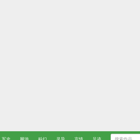
军史
网游
科幻
灵异
言情
足迹