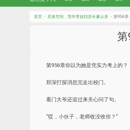
首页
灵泉空间，荒年带娃找首长爹认亲
第956
第
第956章你以为她是凭实力考上的？
郑深打探消息完走出校门。
看门大爷还追过来关心问了句。
“哎，小伙子，老师收没收你？”