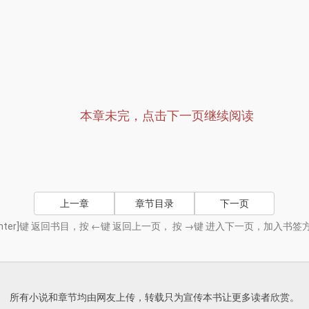
本章未完，点击下一页继续阅读
上一章
章节目录
下一页
nter]键 返回书目，按 ←键 返回上一页， 按 →键 进入下一页，加入
所有小说和章节均由网友上传，转载只为宣传本书让更多读者欣赏。