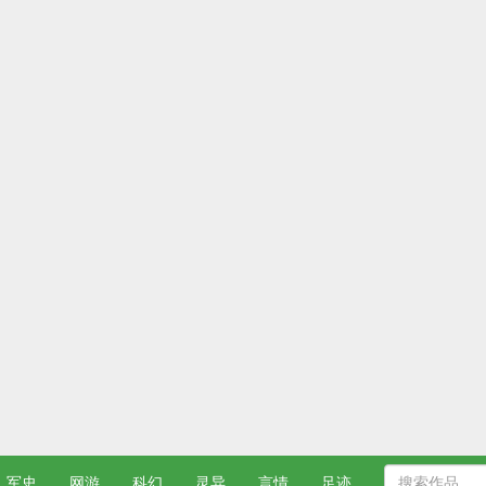
军史
网游
科幻
灵异
言情
足迹