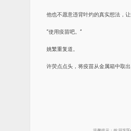
他也不愿意违背叶灼的真实想法，让
“使用疫苗吧。”
姚繁重复道。
许荧点点头，将疫苗从金属箱中取出
温馨提示：按 回车[E