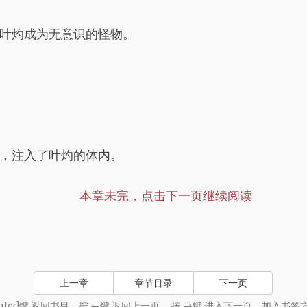
叶灼成为无意识的怪物。
，注入了叶灼的体内。
本章未完，点击下一页继续阅读
上一章
章节目录
下一页
nter]键 返回书目，按 ←键 返回上一页， 按 →键 进入下一页，加入