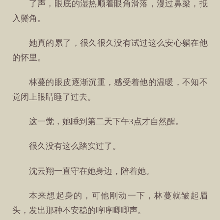
了声，眼底的湿热顺着眼角滑落，漫过鼻梁，抵
入鬓角。
她真的累了，很久很久没有试过这么安心躺在他
的怀里。
林蔓的眼皮逐渐沉重，感受着他的温暖，不知不
觉闭上眼睛睡了过去。
这一觉，她睡到第二天下午3点才自然醒。
很久没有这么踏实过了。
沈云翔一直守在她身边，陪着她。
本来想起身的，可他刚动一下，林蔓就皱起眉
头，发出那种不安稳的哼哼唧唧声。