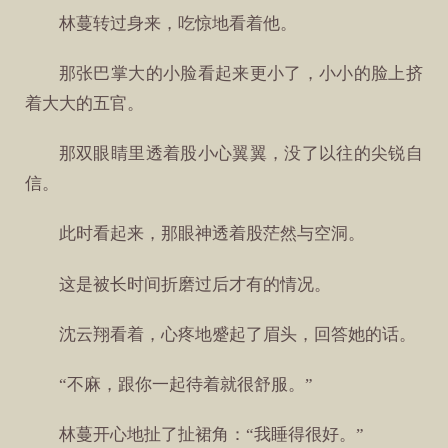
林蔓转过身来，吃惊地看着他。
那张巴掌大的小脸看起来更小了，小小的脸上挤
着大大的五官。
那双眼睛里透着股小心翼翼，没了以往的尖锐自
信。
此时看起来，那眼神透着股茫然与空洞。
这是被长时间折磨过后才有的情况。
沈云翔看着，心疼地蹙起了眉头，回答她的话。
“不麻，跟你一起待着就很舒服。”
林蔓开心地扯了扯裙角：“我睡得很好。”