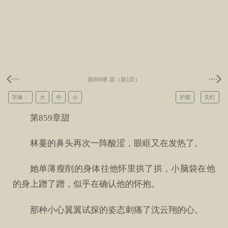
第859章 甜（第1页）
字体：
大
中
小
护眼
关灯
第859章甜
林蔓的鼻头再次一阵酸涩，眼眶又在发热了。
她单薄瘦削的身体往他怀里拱了拱，小脑袋在他
的身上蹭了蹭，似乎在确认他的怀抱。
那种小心翼翼试探的姿态刺痛了沈云翔的心。