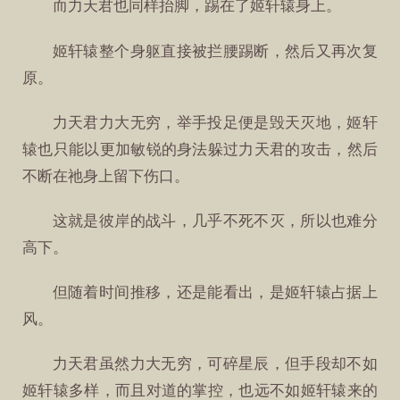
而力天君也同样抬脚，踢在了姬轩辕身上。
姬轩辕整个身躯直接被拦腰踢断，然后又再次复
原。
力天君力大无穷，举手投足便是毁天灭地，姬轩
辕也只能以更加敏锐的身法躲过力天君的攻击，然后
不断在祂身上留下伤口。
这就是彼岸的战斗，几乎不死不灭，所以也难分
高下。
但随着时间推移，还是能看出，是姬轩辕占据上
风。
力天君虽然力大无穷，可碎星辰，但手段却不如
姬轩辕多样，而且对道的掌控，也远不如姬轩辕来的