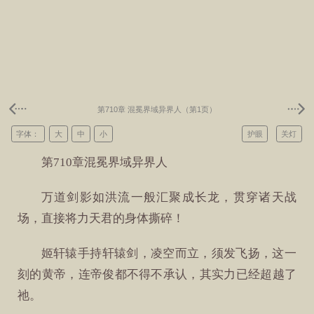
第710章 混冕界域异界人（第1页）
字体：
大
中
小
护眼
关灯
第710章混冕界域异界人
万道剑影如洪流一般汇聚成长龙，贯穿诸天战
场，直接将力天君的身体撕碎！
姬轩辕手持轩辕剑，凌空而立，须发飞扬，这一
刻的黄帝，连帝俊都不得不承认，其实力已经超越了
祂。