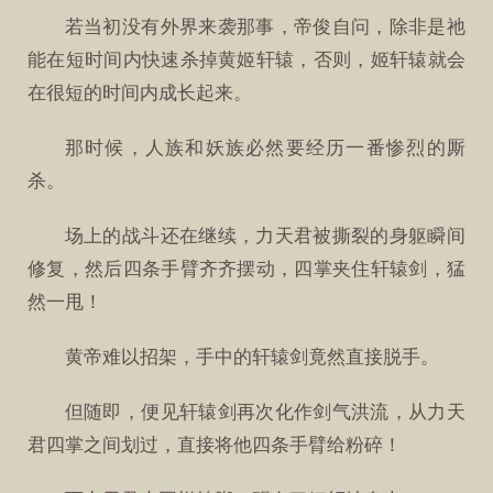
若当初没有外界来袭那事，帝俊自问，除非是祂
能在短时间内快速杀掉黄姬轩辕，否则，姬轩辕就会
在很短的时间内成长起来。
那时候，人族和妖族必然要经历一番惨烈的厮
杀。
场上的战斗还在继续，力天君被撕裂的身躯瞬间
修复，然后四条手臂齐齐摆动，四掌夹住轩辕剑，猛
然一甩！
黄帝难以招架，手中的轩辕剑竟然直接脱手。
但随即，便见轩辕剑再次化作剑气洪流，从力天
君四掌之间划过，直接将他四条手臂给粉碎！