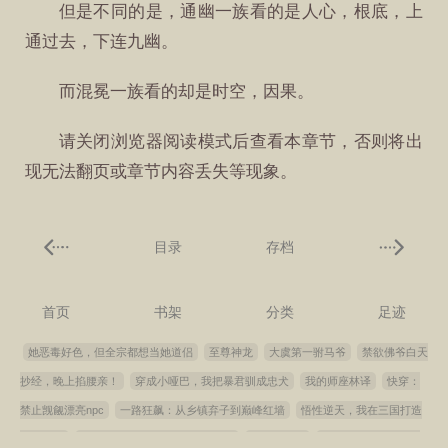
但是不同的是，通幽一族看的是人心，根底，上
通过去，下连九幽。
而混冕一族看的却是时空，因果。
请关闭浏览器阅读模式后查看本章节，否则将出
现无法翻页或章节内容丢失等现象。
目录
存档
首页
书架
分类
足迹
她恶毒好色，但全宗都想当她道侣
至尊神龙
大虞第一驸马爷
禁欲佛爷白天
抄经，晚上掐腰亲！
穿成小哑巴，我把暴君驯成忠犬
我的师座林译
快穿：
禁止觊觎漂亮npc
一路狂飙：从乡镇弃子到巅峰红墙
悟性逆天，我在三国打造
仙武帝国
国运三角洲：开局夺舍樱花六套
重生之剑影
诸天聊天群：群员都