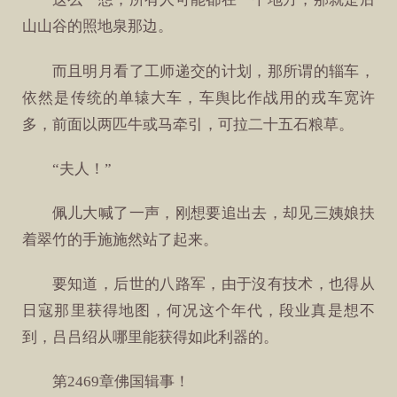
山山谷的照地泉那边。
而且明月看了工师递交的计划，那所谓的辎车，
依然是传统的单辕大车，车舆比作战用的戎车宽许
多，前面以两匹牛或马牵引，可拉二十五石粮草。
“夫人！”
佩儿大喊了一声，刚想要追出去，却见三姨娘扶
着翠竹的手施施然站了起来。
要知道，后世的八路军，由于沒有技术，也得从
日寇那里获得地图，何况这个年代，段业真是想不
到，吕吕绍从哪里能获得如此利器的。
第2469章佛国辑事！