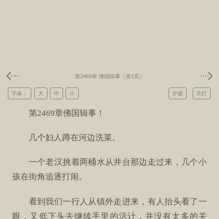
第2469章 佛国辑事（第1页）
字体：
大
中
小
护眼
关灯
第2469章佛国辑事！
几个妇人蹲在河边洗菜。
一个老汉挑着两桶水从井台那边走过来，几个小
孩在街角追逐打闹。
看到我们一行人从镇外走进来，有人抬头看了一
眼，又低下头去继续手里的活计，并没有太多的关