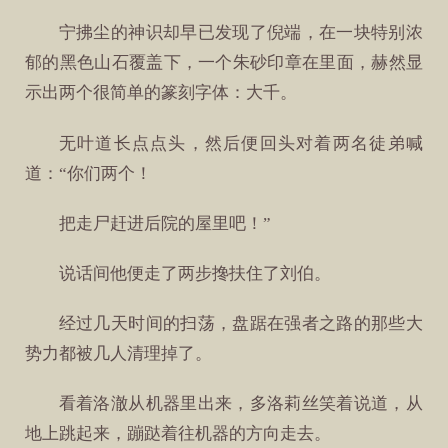
宁拂尘的神识却早已发现了倪端，在一块特别浓
郁的黑色山石覆盖下，一个朱砂印章在里面，赫然显
示出两个很简单的篆刻字体：大千。
无叶道长点点头，然后便回头对着两名徒弟喊
道：“你们两个！
把走尸赶进后院的屋里吧！”
说话间他便走了两步搀扶住了刘伯。
经过几天时间的扫荡，盘踞在强者之路的那些大
势力都被几人清理掉了。
看着洛澈从机器里出来，多洛莉丝笑着说道，从
地上跳起来，蹦跶着往机器的方向走去。