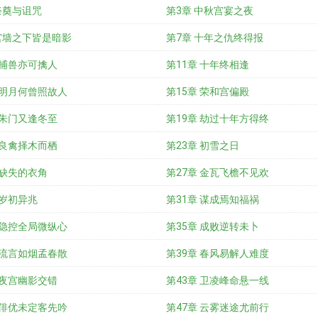
祭奠与诅咒
第3章 中秋宫宴之夜
宫墙之下皆是暗影
第7章 十年之仇终得报
 捕兽亦可擒人
第11章 十年终相逢
 明月何曾照故人
第15章 荣和宫偏殿
 朱门又逢冬至
第19章 劫过十年方得终
 良禽择木而栖
第23章 初雪之日
 缺失的衣角
第27章 金瓦飞檐不见欢
 岁初异兆
第31章 谋成焉知福祸
 隐控全局微纵心
第35章 成败逆转未卜
 流言如烟孟春散
第39章 春风易解人难度
 夜宫幽影交错
第43章 卫凌峰命悬一线
 俳优未定客先吟
第47章 云雾迷途尤前行