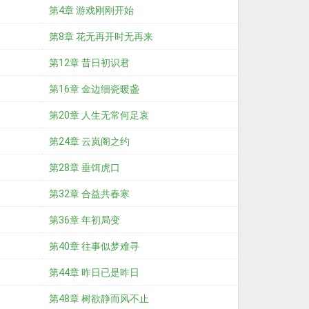
第4章 游戏刚刚开始
第8章 花无再开时无再来
第12章 昔日初识君
第16章 金边细瓷暖盏
第20章 人生无常何足哀
第24章 云岚阁之约
第28章 垂饵虎口
第32章 合益共春寒
第36章 年初局变
第40章 往事似梦难寻
第44章 昨日已是昨日
第48章 树欲静而风不止