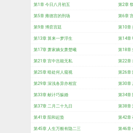
第1章 今日八月初五
第2章 
第5章 雍德宫的刑场
第6章 
第9章 博弈宫廷
第10章
第13章 算来一梦浮生
第14章
第17章 萧家嫡女萧楚曦
第18章
第21章 宫中岂能无私
第22章
第25章 暗处何人窥视
第26章
第29章 深浅各异亦相宜
第30章
第33章 献计巧躲婚
第34章
第37章 二月二十九日
第38章
第41章 阳和起蛰
第42章
第45章 人生万般有隐二三
第46章