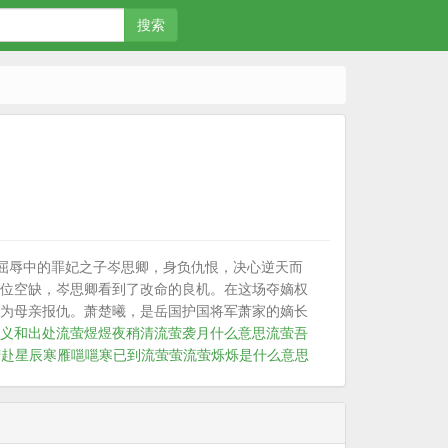
搜索
于屈辱中的罪妃之子岑思卿，身负仇恨，决心逆天而
位空缺，岑思卿看到了改命的良机。在这场夺嫡权
为母亲报仇。萧楚曦，是岳国护国将军萧家的嫡长
义和出处
流萤煜煜夜稍清
流萤袭月什么意思
流萤吾
萤赴星辰
寒雁嗈嗈寒已到
流萤萤
流萤烁烁是什么意思