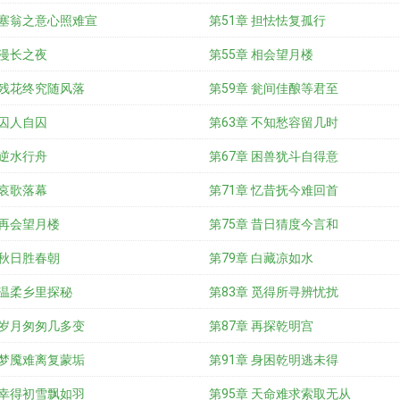
 塞翁之意心照难宣
第51章 担怯怯复孤行
 漫长之夜
第55章 相会望月楼
 残花终究随风落
第59章 瓮间佳酿等君至
 囚人自囚
第63章 不知愁容留几时
 逆水行舟
第67章 困兽犹斗自得意
 哀歌落幕
第71章 忆昔抚今难回首
 再会望月楼
第75章 昔日猜度今言和
 秋日胜春朝
第79章 白藏凉如水
 温柔乡里探秘
第83章 觅得所寻辨忧扰
 岁月匆匆几多变
第87章 再探乾明宫
 梦魇难离复蒙垢
第91章 身困乾明逃未得
 幸得初雪飘如羽
第95章 天命难求索取无从