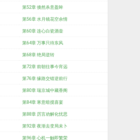
第52章 倏然杀意盈眸
第56章 水月镜花空余情
第60章 连心白瓷酒壶
第64章 万事只待东风
第68章 绝局逆转
第72章 前朝往事今宵远
第76章 缘路交错逆前行
第80章 瑞京城中藏香阁
第84章 寒意暗搅喜宴
第88章 厉言劝解化忧思
第92章 夜渐去变局未卜
第96章 心机一触即繁荣