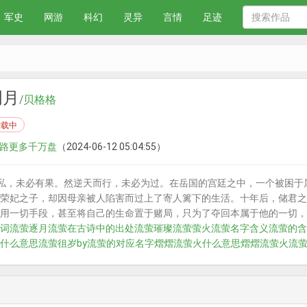
军史
网游
科幻
灵异
言情
足迹
明月
/
贝格格
连载中
 世路更多千万盘
（2024-06-12 05:04:55）
其私，未必有果。然逆天而行，未必为过。在岳国的宫廷之中，一个被困
荣妃之子，却因母亲被人陷害而过上了寄人篱下的生活。十年后，储君之
用一切手段，甚至将自己的生命置于赌局，只为了夺回本属于他的一切，
词
流萤逐月
流萤在古诗中的出处
流萤璀璨
流萤萤火
流萤名字含义
流萤的含
什么意思
流萤徂岁by
流萤的对应名字
熠熠流萤火什么意思
熠熠流萤火
流