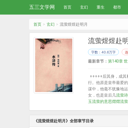
五三文学网
首页
玄幻
重生
都市
首页
玄幻
流萤煜煜赴明月
流萤煜煜赴
字数：40.6万字
最新章节：
第140章
+++++后其身，成
行。他原是皇帝最爱的
谋中，他毫不犹豫地运
女，也是皇后几
流萤诗
玉
流萤的意思
熠熠流萤
《流萤煜煜赴明月》全部章节目录