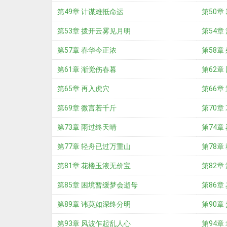
第49章 计谋难抵命运
第50章
第53章 拨开云雾见月明
第54章
第57章 春华今正浓
第58章
第61章 渐觉伤春暮
第62章
第65章 再入虎穴
第66章
第69章 微言若千斤
第70章
第73章 雨过终天晴
第74章
第77章 轻舟已过万重山
第78章
第81章 花楼玉液无价宝
第82章
第85章 困境暂缓梦会逝母
第86章
第89章 讳莫如深终分明
第90章
第93章 风波乍起乱人心
第94章