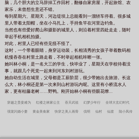
脑，几个胆大的立马辞掉工作回村，翻修自家房屋，开起旅馆、农
家乐，未曾想生意还不错。
每到星期六、星期天，河边堤坝上总能看到一溜轿车停着。很多城
里人带着太阳帽，坐在小马扎上，手持鱼竿在河里边钓鱼。
当然也有些爱好爬山和摄影的城里人，则沿着村里四处走走，随时
举起手机相机拍摄。
对此，村里人已经有些见怪不怪了。
这时，一个带着眼睛，身穿运动装，长相清秀的女孩子举着数码相
机慢吞吞在村里土路走着，不时举起相机咔嚓一张。
她叫林小桐，是一名大三的学生，快毕业了，星期天在学校待着没
事，就跟几个死党一起来到河东刘村游玩。
她自幼生活在城里，父母都是工薪阶层，很少带她出去旅游。长这
么大，林小桐还是第一次来到山村游玩内呢。这里有小桥流水人
家，更有枯藤老树……野鸭。刚开始林小桐有些眼花缭...
穿越之贵妾难为
红楼之林家公主
吞天武祖
幻梦少年行
全球大玄幻时代
强宠闪婚小妻
黄金美食家
快穿之美人画骨
伐明
仙村
仙渡
陆小凤传
奇之三经麒麟
浮世碑
位面祭坛
地主家的小娇娘.
文玩大宗师
重生之桃花
未央
[综]拒绝霍格沃茨的救世主
巨星宗师
重生在神话世界
深情失控他服软
低哄别离婚许言周京延结局
姜骄番外
穿成兽世娇妻把自己直接上交国家姜骄最新