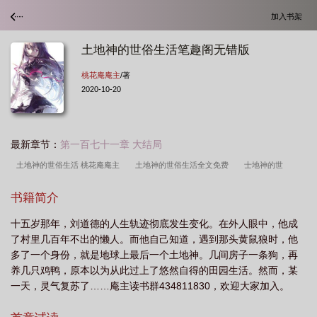
加入书架
土地神的世俗生活笔趣阁无错版
桃花庵庵主
/著
2020-10-20
最新章节：
第一百七十一章 大结局
土地神的世俗生活 桃花庵庵主
土地神的世俗生活全文免费
士地神的世
俗
土地神的世俗生活笔趣阁无错版
土地神的世俗生活顶点中文
土地神的世
书籍简介
俗生活笔趣阁
土地神的世俗生活全文在线
土地神的世俗生活在线阅读
土地
十五岁那年，刘道德的人生轨迹彻底发生变化。在外人眼中，他成
神的世俗生活免费
土地神的世俗生活笔趣阁免费阅读
土地神的世俗生活图
了村里几百年不出的懒人。而他自己知道，遇到那头黄鼠狼时，他
片
土地神的称呼
土地神的世俗生活笔趣阁无弹窗
土地神的世俗生活笔趣阁
多了一个身份，就是地球上最后一个土地神。几间房子一条狗，再
最新章节TXT
土地神的世俗生活是什么
土地神的诞辰日又称什么节
土地神
养几只鸡鸭，原本以为从此过上了悠然自得的田园生活。然而，某
一天，灵气复苏了……庵主读书群434811830，欢迎大家加入。
的世俗
土地神的世俗生活最新
土地神的世俗生活最新章节免费
土地神的全
称
土地神对中国人的意义
土地神的世俗生活类似有哪些
土地神的世俗生活