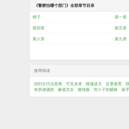
《警察怕哪个部门》全部章节目录
楔子
第一章
第四章
第五章
第八章
第九章
推荐阅读
回到古代当富商
可见未来
噬魂逆天
近墨者黑
有胆请骚扰
麻雀宫女
噬情曲
穷小子的暧昧
新