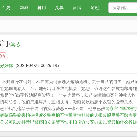
军史
网游
科幻
灵异
言情
足迹
部门
/
棠芯
完结
好好你
（2024-04-22 06:26:19）
，不知道身在何处，不知道为何会卷入这场危机，关于自己的过去，她只
将她瞬间卷入，不让她有出口呼救的机会。她想，或许这个梦境隐藏著她
然是“他”出手救她脱离险境！一个身为警察，却得被缉捕归案的神秘人物
慎与防备，他们患难与共，互相扶持，渐渐发展出超乎友谊的爱恋关系…
已经找到这辈子最终回的痴心爱恋——殊不知，他早已步
警察害怕吗
警察
察院吗
警察害怕被投诉么
警察怕不怕
警察怕抓过的人报复吗
民警不敢办案
公民可以发抖音吗
警察怕立案
警察怕不怕投诉
公安办案民警最怕什么投诉