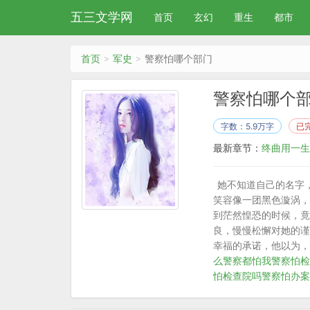
五三文学网
首页
玄幻
重生
都市
首页
军史
警察怕哪个部门
警察怕哪个
字数：5.9万字
已
最新章节：
终曲用一生
她不知道自己的名字
笑容像一团黑色漩涡，
到茫然惶恐的时候，竟
良，慢慢松懈对她的谨
幸福的承诺，他以为，
么
警察都怕我
警察怕检
怕检查院吗
警察怕办案