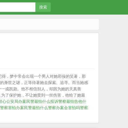
搜索
记得，梦中常会出现一个男人对她邪佞的笑著，那
的身世之谜，正等待著她去探索、追寻。而当她感
——成凯勋。他不相信别人，却因为她的天真善
…为了保护她，不让她受到一丝伤害，他给了她最
担心
公安局办案民警最怕什么投诉
警察最怕告他什
警察害怕
办案民警最怕什么
警察办案会害怕吗
警察