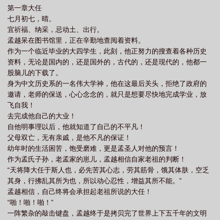
第一章大任
文免费
七月初七，晴。
宜祈福、纳采，忌动土、出行。
孟越呆在图书馆里，正在辛勤地查阅着资料。
作为一个临近毕业的大四学生，此刻，他正努力的搜查着各种历史
资料，无论是国内的，还是国外的，古代的，还是现代的，他都一
股脑儿的下载了。
身为中文历史系的一名伟大学神，他在这最后关头，拒绝了政府的
邀请，老师的保送，心心念念的，就只是想要尽快地完成学业，放
飞自我！
去完成他自己的大业！
自他明事理以后，他就知道了自己的不平凡！
父母双亡，无有亲戚，是他不凡的保证！
幼年时的生活困苦，饱受磨难，更是孟圣人对他的预言！
作为孟氏子孙，老孟家的崽儿，孟越相信自家老祖的判断！
“天将降大任于斯人也，必先苦其心志，劳其筋骨，饿其体肤，空乏
其身，行拂乱其所为也，所以动心忍性，增益其所不能。”
孟越相信，自己终将会承担起老祖所说的大任！
“啪！啪！啪！”
一阵繁杂的敲击键盘，孟越终于是拷贝完了世界上下五千年的文明