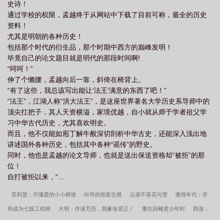
史诗！
通过学校的权限，孟越终于从网站中下载了目前可称，最全的历史
资料！
尤其是明朝的各种历史！
包括那个时代的衍生品，那个时期中西方的巅峰发明！
毕竟自己的论文题目就是明代的那段时间啊!
“呵呵！”
伸了个懒腰，孟越向后一靠，斜倚在椅背上。
“有了这些，我总该写出能让’法王’满意的东西了吧！”
“法王”，江湖人称“洪大法王”，是这座世界著名大学历史系导师中的
顶尖扛把子，其人天资横溢，家境优越，自小就从师于学者祖父学
习中华古代历史，尤其喜欢明史。
而且，他不仅能如庖丁解牛般深切剖析中华古史，还能深入浅出地
讲述国外各种历史，包括其中各种“谣传”的野史。
同时，他也是孟越的论文导师，也就是送出保送资格却“被拒”的那
位！
自打被拒以来，“...
芙莉莲：不懂爱的小小师祖
向导的俗套交易
云崖不落花与雪
激情年代：开
局成为七级工程师
大明：伴读万历，我爹张居正！
重生回雌君少年时
西游：