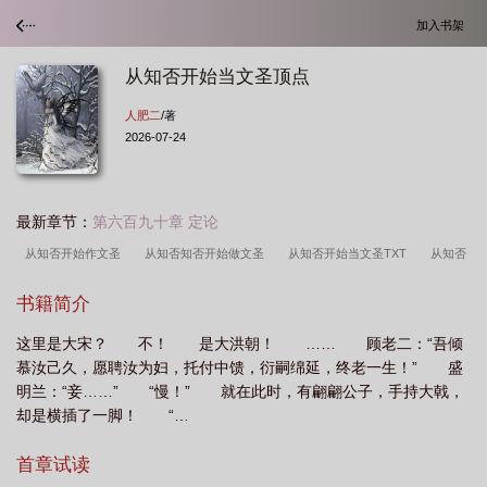
加入书架
从知否开始当文圣顶点
人肥二
/著
2026-07-24
最新章节：
第六百九十章 定论
从知否开始作文圣
从知否知否开始做文圣
从知否开始当文圣TXT
从知否
开始当文圣全
从知否开始当文圣免费
从知否开始当文圣顶点
从知否开始卫
书籍简介
允
从知否开始当文圣苗疆网
从知否开始当文圣人
从知否开始当文圣抖
这里是大宋？ 不！ 是大洪朝！ …… 顾老二：“吾倾
音
从知否开始当文圣最新章节更新内容
从知否开始当文圣 想法
从知否开
慕汝己久，愿聘汝为妇，托付中馈，衍嗣绵延，终老一生！” 盛
始当文圣人肥二
从知否开始当文圣最新章节
从知否开始当文圣吧
从知否开
明兰：“妾……” “慢！” 就在此时，有翩翩公子，手持大戟，
始当文圣免费阅读
从知否开始当文圣我来读
知否知否从文圣
从知否开始当
却是横插了一脚！ “…
文圣 人物简介
从知否开始当文豪
知否知否从文圣开始
从知否开始当文圣
首章试读
笔趣阁
从知否开始当文圣的
从知否开始当文圣epdu
从知否开始当文圣全