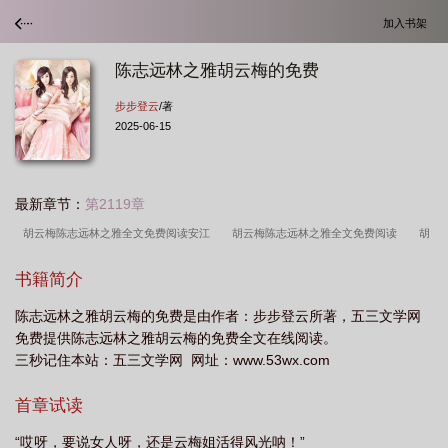
加入书架
陈志远林之雅胡云梅的免费
步步登云
/著
2025-06-15
最新章节：
第2119章
胡云梅陈志远林之雅全文免费阅读安江
胡云梅陈志远林之雅全文免费阅读
胡
云梅陈志远林之雅全文免费阅读笔趣阁
胡云梅陈志远林之雅在哪
胡云梅陈志远
书籍简介
林之雅全文
胡云梅陈志远林之雅 笔趣阁
胡云梅陈志远林之雅570
胡云梅陈
陈志远林之雅胡云梅的免费是由作者：步步登云所著，五三文学网
志远林之雅600—1000
陈志远林之雅胡云梅的免费
胡云梅陈志远林之雅笔趣
免费提供陈志远林之雅胡云梅的免费全文在线阅读。
阁
胡云梅陈志远林之雅851
胡云梅陈志远林之雅最新
胡云梅陈志远林之雅
三秒记住本站：五三文学网 网址：www.53wx.com
最新章节
胡云梅陈志远林之雅免费阅读
胡云梅陈志远林之雅最新更
胡云梅
首章试读
陈志远林之雅大结局
胡云梅陈志远林之雅免费
“哎呀，要说女人呀，还是云梅姐活得风光呐！”