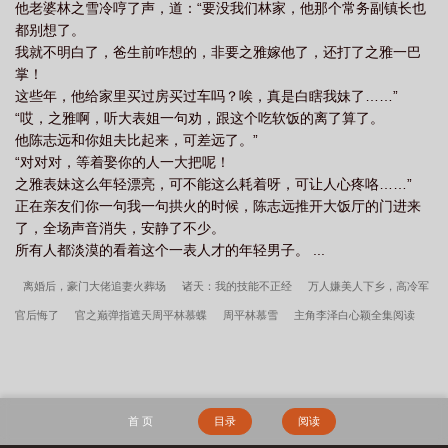
他老婆林之雪冷哼了声，道：“要没我们林家，他那个常务副镇长也
都别想了。
我就不明白了，爸生前咋想的，非要之雅嫁他了，还打了之雅一巴
掌！
这些年，他给家里买过房买过车吗？唉，真是白瞎我妹了……”
“哎，之雅啊，听大表姐一句劝，跟这个吃软饭的离了算了。
他陈志远和你姐夫比起来，可差远了。”
“对对对，等着娶你的人一大把呢！
之雅表妹这么年轻漂亮，可不能这么耗着呀，可让人心疼咯……”
正在亲友们你一句我一句拱火的时候，陈志远推开大饭厅的门进来
了，全场声音消失，安静了不少。
所有人都淡漠的看着这个一表人才的年轻男子。 ...
离婚后，豪门大佬追妻火葬场
诸天：我的技能不正经
万人嫌美人下乡，高冷军
官后悔了
官之巅弹指遮天周平林慕蝶
周平林慕雪
主角李泽白心颖全集阅读
胡云梅陈志远林之雅步步登云陈志远
制皮百年，我成了魔门巨头
娱乐：混在娱
乐圈边缘的日常
大内御猫
假少爷要当万人嫌
[星穹铁道]星际和平公司入职指
南
火影：开局得到创立斑的战力
我用三百日元追到爹咪
李泽白心颖笔趣阁无
首 页
目录
阅读
弹窗
万人嫌反派要从良
贵极人臣
侯门风华
魔本为尊
望长天
星辰大