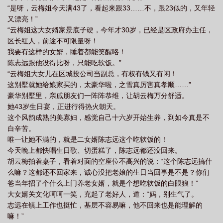
“是呀，云梅姐今天满43了，看起来跟33……不，跟23似的，又年轻
又漂亮！”
“云梅姐这大女婿家景底子硬，今年才30岁，已经是区政府办主任，
区长红人，前途不可限量呀！
我要有这样的女婿，睡着都能笑醒咯！
陈志远跟他没得比呀，只能吃软饭。”
“云梅姐大女儿在区城投公司当副总，有权有钱又有闲！
这别墅就她给娘家买的，太豪华啦，之雪真厉害真孝顺……”
豪华别墅里，亲戚朋友们一阵阵恭维，让胡云梅万分舒适。
她43岁生日宴，正进行得热火朝天。
这个风韵成熟的美寡妇，感觉自己十六岁开始生养，到如今真是不
白辛苦。
唯一让她不满的，就是二女婿陈志远这个吃软饭的！
今天晚上都快唱生日歌、切蛋糕了，陈志远都还没回来。
胡云梅拍着桌子，看着对面的空座位不高兴的说：“这个陈志远搞什
么嘛？这都还不回家来，诚心没把老娘的生日当回事是不是？你们
爸当年招了个什么上门养老女婿，就是个想吃软饭的白眼狼！”
大女婿关文化呵呵一笑，充起了老好人，道：“妈，别生气了。
志远在镇上工作也挺忙，基层不容易嘛，他不回来也是能理解的
嘛！”