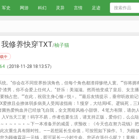
军史
网游
科幻
灵异
言情
足迹
我修养快穿TXT
/
柚子猫
载中
64
（2018-11-28 18:13:57）
统。“你会在不同世界扮演角色，但每个角色都渣得惨绝人寰。”“你将拥
是个渣男，你不会爱上任何人。”舒乐：美滋滋。然而他变成了皇后、女主播、
要独占您。”“在此，祝宿主身心愉♂悦♀。”“最后友情提示，垂帘听政前记
X爱撩且会撩体弱多病美人受阅读指南：1.慢穿，大结局HE。逻辑死，三
作者菌热爱狗血并已经放飞自我，全文黑暗风格小甜饼。4.笔力有限，请勿
啦，入V当天三更！码字不易，作者也要生活，请支持正版，爱你们，么么哒
～﹡～﹡～﹡～下一本准备开的咸蛋，求预收：《今天也在努力花钱》把自己
此次重生具有限时性。——若想延长生命值，可按照如下操作。1、为顾修
您为顾修霖花一元钱，即可延长一小时生命。您还在等什么呢？！童桐：