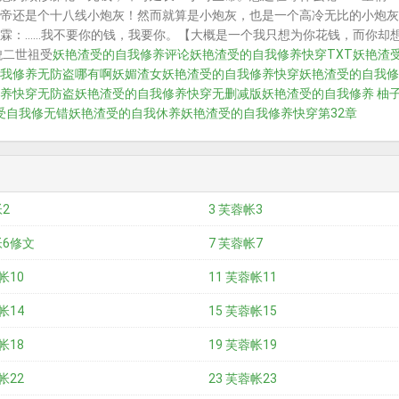
帝还是个十八线小炮灰！然而就算是小炮灰，也是一个高冷无比的小炮灰
霖：……我不要你的钱，我要你。【大概是一个我只想为你花钱，而你却想
貌二世祖受
妖艳渣受的自我修养评论
妖艳渣受的自我修养快穿TXT
妖艳渣
我修养无防盗哪有啊
妖媚渣女
妖艳渣受的自我修养快穿
妖艳渣受的自我修
养快穿无防盗
妖艳渣受的自我修养快穿无删减版
妖艳渣受的自我修养 柚
受自我修无错
妖艳渣受的自我休养
妖艳渣受的自我修养快穿第32章
帐2
3 芙蓉帐3
帐6修文
7 芙蓉帐7
帐10
11 芙蓉帐11
帐14
15 芙蓉帐15
帐18
19 芙蓉帐19
帐22
23 芙蓉帐23