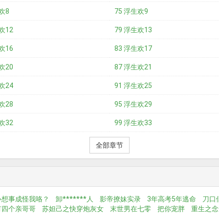
欢8
75 浮生欢9
欢12
79 浮生欢13
欢16
83 浮生欢17
欢20
87 浮生欢21
欢24
91 浮生欢25
欢28
95 浮生欢29
欢32
99 浮生欢33
全部章节
心想事成怪我咯？
卸*******人
影帝撩妹实录
3年高考5年逃命
刀口
有四个亲哥哥
苏妲己之快穿炮灰女
末世男在七零
把你宠胖
重生之念