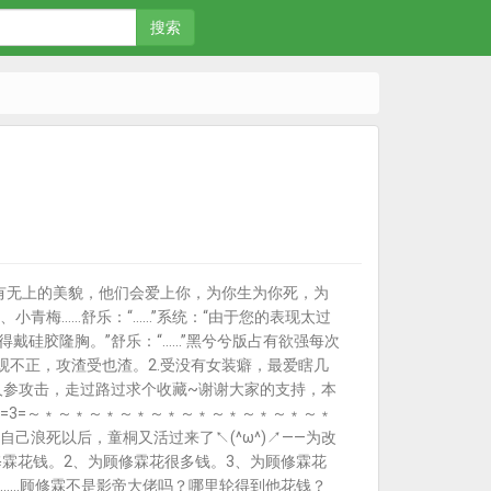
搜索
有无上的美貌，他们会爱上你，为你生为你死，为
小青梅……舒乐：“……”系统：“由于您的表现太过
得戴硅胶隆胸。”舒乐：“……”黑兮兮版占有欲强每次
观不正，攻渣受也渣。2.受没有女装癖，最爱瞎几
人参攻击，走过路过求个收藏~谢谢大家的支持，本
=3=～﹡～﹡～﹡～﹡～﹡～﹡～﹡～﹡～﹡～﹡
浪死以后，童桐又活过来了↖(^ω^)↗——为改
霖花钱。2、为顾修霖花很多钱。3、为顾修霖花
……顾修霖不是影帝大佬吗？哪里轮得到他花钱？