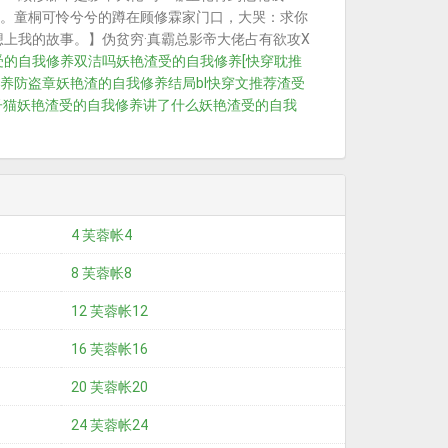
。童桐可怜兮兮的蹲在顾修霖家门口，大哭：求你
上我的故事。】伪贫穷·真霸总影帝大佬占有欲攻X
受的自我修养双洁吗
妖艳渣受的自我修养[快穿
耽推
养防盗章
妖艳渣的自我修养结局
bl快穿文推荐渣受
子猫
妖艳渣受的自我修养讲了什么
妖艳渣受的自我
4 芙蓉帐4
8 芙蓉帐8
12 芙蓉帐12
16 芙蓉帐16
20 芙蓉帐20
24 芙蓉帐24