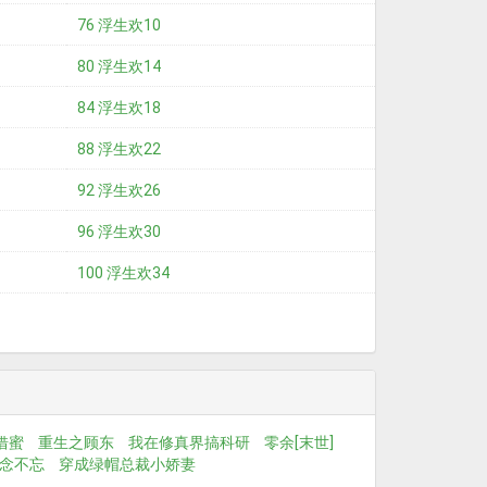
76 浮生欢10
80 浮生欢14
84 浮生欢18
88 浮生欢22
92 浮生欢26
96 浮生欢30
100 浮生欢34
借蜜
重生之顾东
我在修真界搞科研
零余[末世]
念不忘
穿成绿帽总裁小娇妻