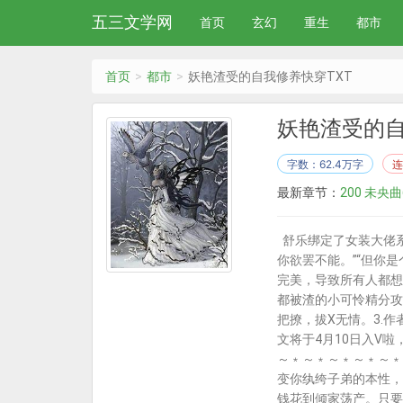
五三文学网
首页
玄幻
重生
都市
首页
都市
妖艳渣受的自我修养快穿TXT
妖艳渣受的自
字数：62.4万字
连
最新章节：
200 未央曲
舒乐绑定了女装大佬系
你欲罢不能。”“但你
完美，导致所有人都想
都被渣的小可怜精分攻
把撩，拔X无情。3.
文将于4月10日入V
～﹡～﹡～﹡～﹡～﹡
变你纨绔子弟的本性，
钱花到倾家荡产。只要