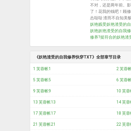
不对，还是两年前。影
了！花我的钱吧！顾修
怂哒哒·渣而不自知美
妖艳贱受
妖艳渣受的自
妖艳
妖艳渣受的自我修
修养?挺符合的
妖艳渣
《妖艳渣受的自我修养快穿TXT》全部章节目录
1 芙蓉帐1
2 芙蓉
5 芙蓉帐5
6 芙蓉
9 芙蓉帐9
10 芙蓉
13 芙蓉帐13
14 芙蓉
17 芙蓉帐17
18 芙蓉
21 芙蓉帐21
22 芙蓉