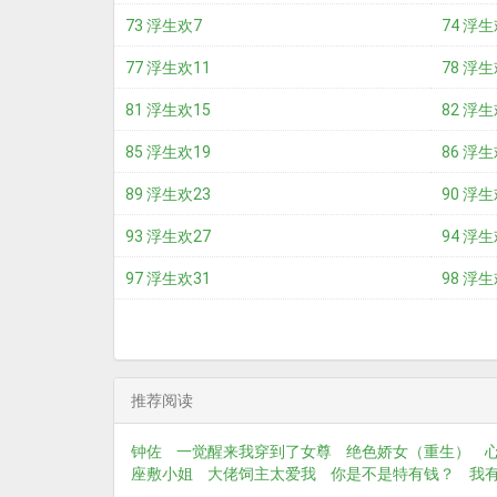
73 浮生欢7
74 浮生
77 浮生欢11
78 浮生
81 浮生欢15
82 浮生
85 浮生欢19
86 浮生
89 浮生欢23
90 浮生
93 浮生欢27
94 浮生
97 浮生欢31
98 浮生
推荐阅读
钟佐
一觉醒来我穿到了女尊
绝色娇女（重生）
座敷小姐
大佬饲主太爱我
你是不是特有钱？
我