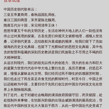
人津津乐道的君臣传奇。让我们回到那个中华民族发展的黄金时
首章试读
黄金台
燕昭王唐陈子昂
燕昭王 陈子昂
燕昭王是谁
燕昭王求贤翻
期，感受真实的卑身厚币、千金买骨、秦开却胡、乐毅伐齐…
中国历史朝代歌有云：
译
燕昭王招贤翻译
燕昭王的母亲是谁
燕昭王活了多少岁
燕昭王是谁的
三皇五帝夏商周，春秋战国乱局收。
儿子
燕昭王怎么读
燕昭王求士翻译全文
燕昭王郭隗
燕昭王黄金台招贤
秦汉三国归两晋，宋齐梁陈北魏周。
隋唐五代分十国，宋元明清帝王休！
典故
燕昭王是太子平还是公子职
燕昭王是什么时期
燕昭王收破燕后即位卑
悠悠华夏五千年的文明历史，生活在神州大地上的人们一刻也没有
身厚币以招贤者
停止过对真理的探索。古圣先贤们仰观天文俯察地理，感慨人世沧
桑，记录朝代更迭，总结政权兴衰成败的规律，给我们留下了浩如
烟海的历史文化典籍，也留下了光辉灿烂的思想文化典籍，其中包
含的智慧和蕴藏的深刻历史教训是我们民族取之不尽用之不竭的巨
大精神财富。
从远古到现代，我们的祖先以伟大的创造力、强大的生命力和巨大
的凝聚力世世代代在中华大地上繁衍生息，虽历尽磨难，仍坚忍不
拔，慢慢从蒙昧走向文明。我们经历过民不聊生的饥饿困苦时期，
我们也走过了民生富足衣食无忧的辉煌时代，时至今日，中国之所
以还能称为中国，主要归功于先民们创立的中国古代科技文化在世
界上长期独领风骚。
到了近代，处于封建社会晚期的满清政府因循守旧，闭关锁国，处
处抵制外来事物，生怕新兴阶级的出现会威胁满清的最高统治，导
致近代中国科技文化大大落后于西方，从此一部中国近代史变成了