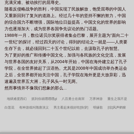
充满灾难、被动挨打的屈辱史。
随着反侵略战争的胜利，中国实现了民族解放，饱受屈辱的中国人
又重新回到了复兴的道路上。经过几十年的坚持不懈的努力，中国
的综合国力不断增强，国际地位日益提高，中国文化的世界的影响
力也逐渐加大，成为世界各国争先议论的热门话题。
1988年一月，数位诺贝尔奖获得者集会巴黎，展开主题为“面向二十
一世纪”的探讨，经过四天的讨论，得到的结论之一就是——人类要
生存下去，就必须回到二十五个世纪以前，去汲取孔子的智慧。
为了更好的推广和传播中国文化，加强与各民族的文化交流，发展
与世界各国的友好关系，从2004年开始，中国在海外建立起了孔子
学院，在全世界掀起了汉语热。尤其是2008年中国成功举办奥运会
之后，全世界都开始关注中国，孔子学院在海外更是大放异彩，迅
速遍及世界五大洲，孔子风头一时无两。
然而事情并不像我们想象的那么...
地狱难度西幻
抓到你就嘿嘿嘿gl
八百勇士在南宋
万界神游
重生之我不是
白莲花
有种游戏叫隋唐演义
男主看起来很好吃[快穿]
明缘歌
[综]风声鹤唳
甜宠虐狗法则
非寻常的学生会
大富婆和小白脸
伪白莲奋斗日常
幽冥剑
客
[综]直播破案现场
星灵之变
大唐封神录
星际争霸2之羁绊
异世归来[重
生]
[综]夏洛克要被驴踢
深情失控他服软低哄别离婚许言周京延结局
姜骄番外