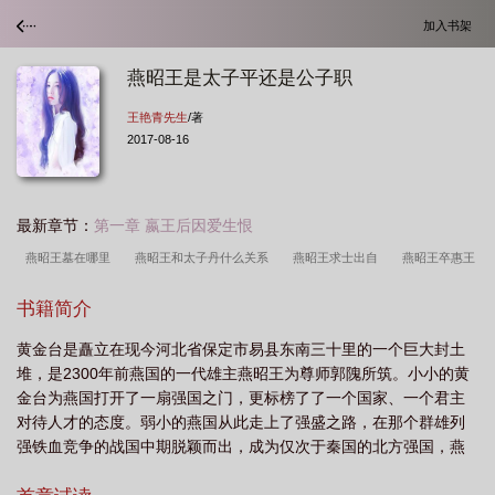
加入书架
燕昭王是太子平还是公子职
王艳青先生
/著
2017-08-16
最新章节：
第一章 嬴王后因爱生恨
燕昭王墓在哪里
燕昭王和太子丹什么关系
燕昭王求士出自
燕昭王卒惠王
立与乐毅有隙
燕昭王能击败齐国的原因
燕昭王拼音
燕昭王收破燕原文及翻
书籍简介
译
燕昭王简介
燕昭王收破燕后即位
燕昭王求贤一文选自
燕昭王求
黄金台是矗立在现今河北省保定市易县东南三十里的一个巨大封土
贤
燕昭王求士拼音版
燕昭王招贤
燕昭王千金买马骨
燕昭王求士翻
堆，是2300年前燕国的一代雄主燕昭王为尊师郭隗所筑。小小的黄
译
燕昭王古诗
燕昭王郭隗怎么读
燕昭王曰寡人将谁朝而可郭
燕昭王求
金台为燕国打开了一扇强国之门，更标榜了了一个国家、一个君主
士
燕昭王招贤纳士的故事简介
燕昭王的儿子
燕昭王读音
燕昭王与郭隗
对待人才的态度。弱小的燕国从此走上了强盛之路，在那个群雄列
强铁血竞争的战国中期脱颖而出，成为仅次于秦国的北方强国，燕
的故事
燕昭王千金买千里马骨
燕昭王陈子昂原文及翻译
燕昭王黄金
昭王和郭隗、苏秦、秦开、乐毅、邹衍、剧辛更是演绎了一段令后
台
燕昭王求士记叙了郭隗帮助燕昭王定计
燕昭王求贤原文及翻译
燕昭王筑