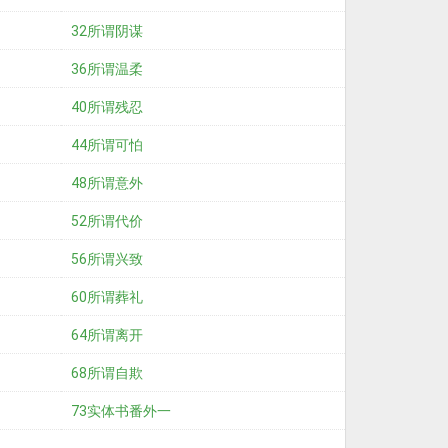
32所谓阴谋
36所谓温柔
40所谓残忍
44所谓可怕
48所谓意外
52所谓代价
56所谓兴致
60所谓葬礼
64所谓离开
68所谓自欺
73实体书番外一