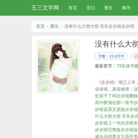
五三文学网
首页
玄幻
重生
都市
首页
重生
没有什么大彻大悟 无非步步错步步悟
没有什么大彻
字数：23.9万字
已
最新章节：
73实体书
《步步错》现已上市
业游戏，真假难辨；这是
生孩子了吗
步步错删除
高中醉酒在那一章节
步
步错蓝原文原版
步步错
什么大彻大悟 无非步
步步错上一句
步步错未
步步错完整版
步步错蓝
减
步步错男女主高中章