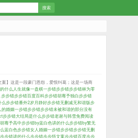
搜索
文案】这是一段豪门恩怨，爱恨纠葛；这是一场商
的什么
人生就像一盘棋一步错步步错
步步错林为零
 步步错
步步错百度百科
步步错胡骞予独白
步步错
什么
步步错番外2岁月静好
步步错无删减无和谐版
步
人的婚姻一步错步步错
步步错未被和谐的部分
没有
t
步步错大结局是什么
步步错老谢与韩雪免费阅读
胡骞予高中
步步错by蓝白色讲的什么
步步错by繁无
么
蓝白色步步错
女人婚姻一步错步步错
步步错无删
步步错讲的什么
步步错步步悟文案
步步错百度
步步