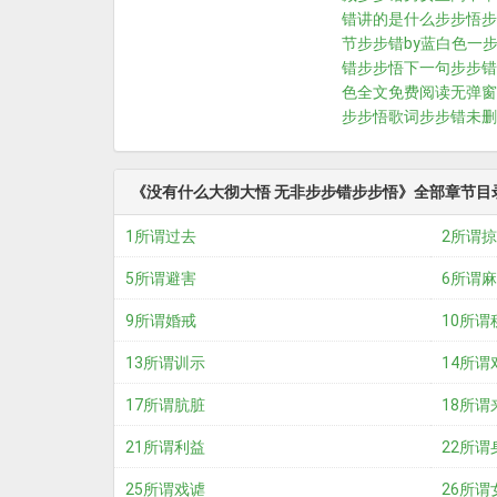
错讲的是什么
步步悟
步
节
步步错by蓝白色
一
错步步悟下一句
步步错
色全文免费阅读无弹窗
步步悟歌词
步步错未删
《没有什么大彻大悟 无非步步错步步悟》全部章节目
1所谓过去
2所谓
5所谓避害
6所谓
9所谓婚戒
10所谓
13所谓训示
14所谓
17所谓肮脏
18所谓
21所谓利益
22所谓
25所谓戏谑
26所谓