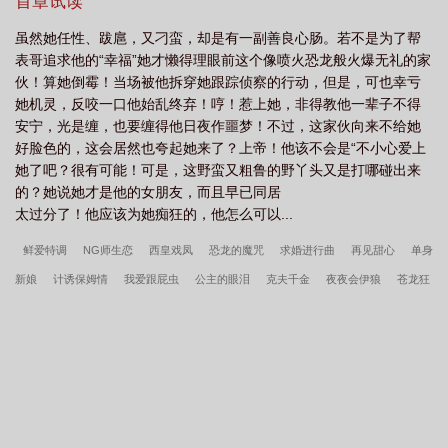
爱上她了吧？很有可能！可是，这野蛮又粗鲁的野丫头又是打哪碰
首章试读
阳扶墙!高阳竟为我痴狂
电影为卿痴狂
男女主皆为我痴狂
痴狂心骨短剧在
出来的？她说她才是他的女朋友，而且早已同居…太过分了！他应
虽然她任性、跋扈，又刁蛮，却是有一副善良心肠。若不是为了帮
该为她痴狂的，他怎么可以…
线观看
星光璀璨中国情歌大汇为爱痴狂
红尘自有痴情人
高阳为我痴
表哥追求他的“幸福”她才懒得理眼前这个像喷火恐龙般火爆无礼的家
狂
刘群淑王昌凡普法栏目剧为爱痴狂
墨白渊浅执念为爱痴狂
痴狂近义
伙！算她倒霉！当场被他拆穿她跟踪侦察的行动，但是，可也幸亏
她机灵，反咬一口他始乱终弃！哼！惹上她，非得教他一辈子不得
词
痴狂意思
痴狂王爷潇湘妃
金志文中国好声音为爱痴狂
以墨为我痴
安宁，光是缠，也要缠得他日夜作噩梦！不过，这家伙向来不给她
狂
风月为你痴狂
开局女难之体
痴狂的爱歌曲
痴狂读音
张海峰为爱
好脸色的，这会居然也夸起她来了？上帝！他该不会是“不小心爱上
痴狂
难道前世没喝孟婆汤才会一眼为你痴狂
无尽岁月笑我痴狂
中国好声音
她了吧？很有可能！可是，这野蛮又粗鲁的野丫头又是打哪碰出来
的？她说她才是他的女朋友，而且早已同居
金志文演唱的为爱痴狂
红尘自有痴情者
我为你痴狂
刘诺英为爱痴狂
明
太过分了！他应该为她痴狂的，他怎么可以...
月它不懂思念的长就像你不懂我的痴狂
穿成万人迷男主们为我痴狂
痴狂是什么
意思
痴狂病
重生绝色嫡女禁欲世子日夜痴狂
我让高阳扶墙!高阳竟为我痴
鲜爱特调
NG师生恋
西皇戏凤
恐龙的魔咒
求婚进行曲
再见甜心
单身
狂
歌曲为爱痴狂
国师为我痴狂
痴狂困情
痴狂的心邓智彰
昨夜梦回
新娘
计诱保姆情
我爱跟屁虫
公主的眼泪
克夫千金
夜夜会伊狼
苍龙狂
旧时光
忘记你用半生的痴狂
酒有多浓爱多伤我多痴狂
痴狂的拼音怎么
野恋
迷恋
边关守将
按捺火爆大爷
咸鱼主母爱吃瓜
欢喜结亲家
克夫小
读
拒绝雌竞后
刘若英歌曲为爱痴狂
痴狂什么意思
电影叶玉卿为卿痴
姐
偶断丝莲
深情失控他服软低哄别离婚许言周京延结局
姜骄番外
穿成兽世
狂
曹查理为卿痴狂
电影我为卿痴狂
我让高阳扶墙高阳竟为我痴狂
黑白
娇妻把自己直接上交国家姜骄最新章节更新内容
骑士先生，魔王真的不存在啊
官
浮沉无惧为爱痴狂
一般年少几许痴狂
刘若英为爱痴狂
痴狂上教官
等待
场：重生后我无人可挡
我，叶辰原来是顶尖高手
小富即安？不，本公子意在天
春花去春又来
下
姜骄穿成兽世娇妻把自己直接上交国家完整版
许言周京延笔趣阁
逆侯传