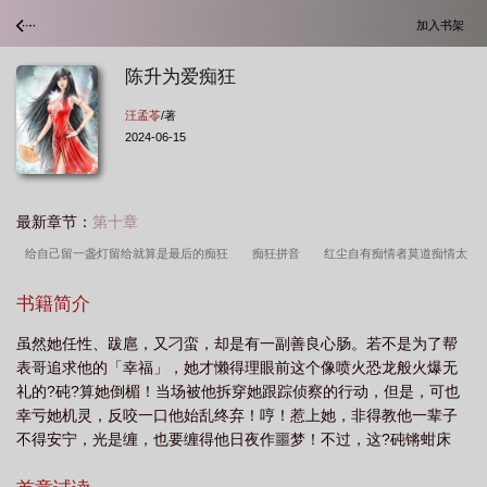
加入书架
陈升为爱痴狂
汪孟苓
/著
2024-06-15
最新章节：
第十章
给自己留一盏灯留给就算是最后的痴狂
痴狂拼音
红尘自有痴情者莫道痴情太
痴狂
那一份痴狂
穿越万人迷男主们为我痴狂
穿书万人迷男主们为我痴
书籍简介
狂
陈升为爱痴狂
谁能懂这份痴狂
精彩音乐汇为爱痴狂
歌词为爱痴
虽然她任性、跋扈，又刁蛮，却是有一副善良心肠。若不是为了帮
狂
女帝师尊为我痴狂
就问你敢不敢像我这样为爱痴狂
我让国师扶墙
忘
表哥追求他的「幸福」，她才懒得理眼前这个像喷火恐龙般火爆无
记你用一生的时光
野花香电视剧完整版高清为爱痴狂
穿书成万人迷男主们为我
礼的?砘?算她倒楣！当场被他拆穿她跟踪侦察的行动，但是，可也
痴狂
穿成顶级疗愈向导
我让高阳扶墙
心中为你荡漾风也为你痴狂
星辰
幸亏她机灵，反咬一口他始乱终弃！哼！惹上她，非得教他一辈子
不得安宁，光是缠，也要缠得他日夜作噩梦！不过，这?砘锵蚶床
为你荡漾
圣洁下痴狂
岁月笑我痴狂
我想问问你敢不敢像我这样为爱痴
桓??昧成?模?饣峋尤灰部淦鹚?戳耍?上帝！他该不会是「不小心』
狂
哪八个字让男人为之痴狂
全员为她痴狂
莫笑痴情太痴狂
短剧我让高