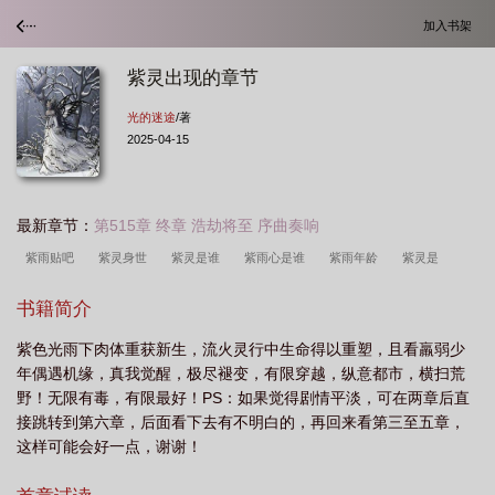
加入书架
紫灵出现的章节
光的迷途
/著
2025-04-15
最新章节：
第515章 终章 浩劫将至 序曲奏响
紫雨贴吧
紫灵身世
紫灵是谁
紫雨心是谁
紫雨年龄
紫灵是
谁?
紫灵多少章
紫灵出场章节
羽灵紫星
紫灵到底是谁
紫雨carol百
书籍简介
度百科
紫雨carol百科
紫灵原名
紫灵出现的章节
紫雨到底长什么样
紫色光雨下肉体重获新生，流火灵行中生命得以重塑，且看羸弱少
子
紫雨是谁
紫雨carol
年偶遇机缘，真我觉醒，极尽褪变，有限穿越，纵意都市，横扫荒
野！无限有毒，有限最好！PS：如果觉得剧情平淡，可在两章后直
接跳转到第六章，后面看下去有不明白的，再回来看第三至五章，
这样可能会好一点，谢谢！