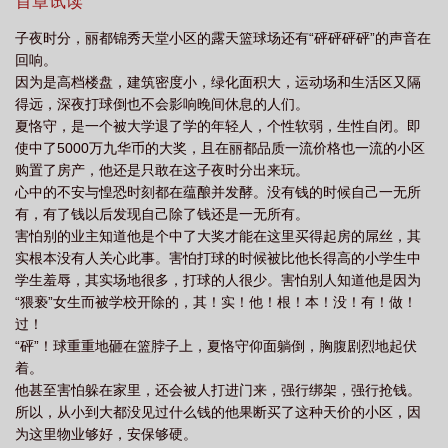
首章试读
子夜时分，丽都锦秀天堂小区的露天篮球场还有“砰砰砰砰”的声音在
回响。
因为是高档楼盘，建筑密度小，绿化面积大，运动场和生活区又隔
得远，深夜打球倒也不会影响晚间休息的人们。
夏恪守，是一个被大学退了学的年轻人，个性软弱，生性自闭。即
使中了5000万九华币的大奖，且在丽都品质一流价格也一流的小区
购置了房产，他还是只敢在这子夜时分出来玩。
心中的不安与惶恐时刻都在蕴酿并发酵。没有钱的时候自己一无所
有，有了钱以后发现自己除了钱还是一无所有。
害怕别的业主知道他是个中了大奖才能在这里买得起房的屌丝，其
实根本没有人关心此事。害怕打球的时候被比他长得高的小学生中
学生羞辱，其实场地很多，打球的人很少。害怕别人知道他是因为
“猥亵”女生而被学校开除的，其！实！他！根！本！没！有！做！
过！
“砰”！球重重地砸在篮脖子上，夏恪守仰面躺倒，胸腹剧烈地起伏
着。
他甚至害怕躲在家里，还会被人打进门来，强行绑架，强行抢钱。
所以，从小到大都没见过什么钱的他果断买了这种天价的小区，因
为这里物业够好，安保够硬。