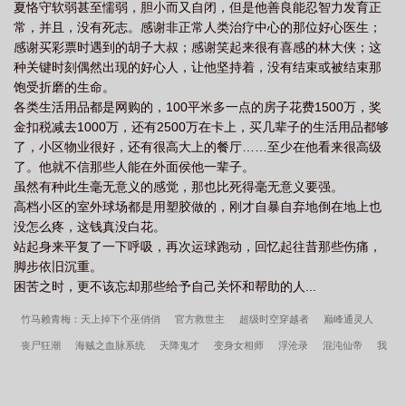
夏恪守软弱甚至懦弱，胆小而又自闭，但是他善良能忍智力发育正
常，并且，没有死志。感谢非正常人类治疗中心的那位好心医生；
感谢买彩票时遇到的胡子大叔；感谢笑起来很有喜感的林大侠；这
种关键时刻偶然出现的好心人，让他坚持着，没有结束或被结束那
饱受折磨的生命。
各类生活用品都是网购的，100平米多一点的房子花费1500万，奖
金扣税减去1000万，还有2500万在卡上，买几辈子的生活用品都够
了，小区物业很好，还有很高大上的餐厅……至少在他看来很高级
了。他就不信那些人能在外面侯他一辈子。
虽然有种此生毫无意义的感觉，那也比死得毫无意义要强。
高档小区的室外球场都是用塑胶做的，刚才自暴自弃地倒在地上也
没怎么疼，这钱真没白花。
站起身来平复了一下呼吸，再次运球跑动，回忆起往昔那些伤痛，
脚步依旧沉重。
困苦之时，更不该忘却那些给予自己关怀和帮助的人...
竹马赖青梅：天上掉下个巫俏俏
官方救世主
超级时空穿越者
巅峰通灵人
丧尸狂潮
海贼之血脉系统
天降鬼才
变身女相师
浮沧录
混沌仙帝
我
的恶魔果实大有问题
盗墓奇门
爆萌宠妃：狼性邪帝，吃不够
神级卡牌
重铸
乾坤
草根枭雄
重启地球
神盾局的新晋职员
无限之浮游天下
阴阳手记