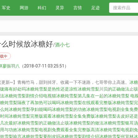
军史
网游
科幻
灵异
言情
足迹
什么时候放冰糖好
/
酒小七
载中
欢X廖振羽八
（2018-07-11 03:25:51）
章已更新~】青梅竹马，甜到掉牙。收藏一下不迷路，七哥带你上高速。
冰糖
咙痛有好处吗
冰糖炖雪梨是热性还是凉性
冰糖炖雪梨川贝的正确做法止咳
法
冰糖炖雪梨剧情介绍电视猫
冰糖炖雪梨第几集在一起的
冰糖炖雪梨 电
糖炖雪梨隔夜了再加热可以喝吗
冰糖炖雪梨在线观看完整版
冰糖炖雪梨完
么炖
冰糖炖雪梨孕妇能喝吗
冰糖炖雪梨的功效
冰糖炖雪梨电视剧全集免费
时间
冰糖炖雪梨完整版观看
冰糖炖雪梨全集免费版
冰糖炖雪梨去皮好还是
几次最好
冰糖炖雪梨的正确做法止咳
冰糖炖雪梨的做法
冰糖炖雪梨银耳汤
用与功效
冰糖炖雪梨电视剧免费观看全集完整版高清
冰糖炖雪梨电视剧免
炖雪梨喻言
冰糖炖雪梨要削皮吗
冰糖炖雪梨剧情介绍
冰糖炖雪梨何宣林
冰