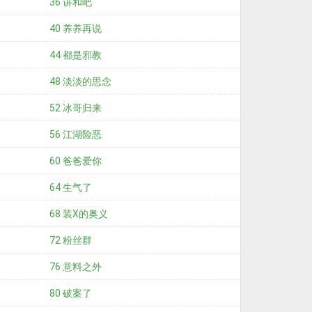
36 讲和吧
40 养养再说
44 都是邪教
48 淡淡的思念
52 冰哥归来
56 江湖险恶
60 爸爸爱你
64 生气了
68 装X的奥义
72 粉丝群
76 意料之外
80 破案了