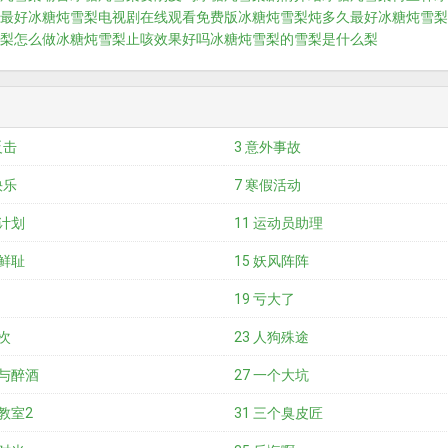
最好
冰糖炖雪梨电视剧在线观看免费版
冰糖炖雪梨炖多久最好
冰糖炖雪梨
梨怎么做
冰糖炖雪梨止咳效果好吗
冰糖炖雪梨的雪梨是什么梨
反击
3 意外事故
快乐
7 寒假活动
个计划
11 运动员助理
廉鲜耻
15 妖风阵阵
19 亏大了
三次
23 人狗殊途
赛与醉酒
27 一个大坑
乐教室2
31 三个臭皮匠