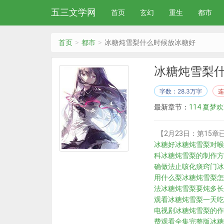
五三文学网
首页
玄幻
重生
都市
首页
都市
冰糖炖雪梨什么时候放冰糖好
冰糖炖雪梨
字数：28.3万字
连
最新章节：
114 夏梦
【2月23日：第15
冰糖好
冰糖炖雪梨对喉
科
冰糖炖雪梨的制作方
确做法止咳化痰窍门
冰
用什么梨
冰糖炖雪梨怎
法
冰糖炖雪梨要炖多长
观看
冰糖炖雪梨一天吃
电视剧
冰糖炖雪梨的作
费观看全集完整版
冰糖