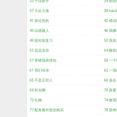
33 十佳歌手
34 那
37 大起大落
38 ha
41 舆论危机
42 感
45 以德服人
46 插
49 面对面复习
50 我
53 花花送你
54 睡
57 养猪场表情包
58 一
61 我们绿冰
62 一
65 不是正经人
66 庙会
69 时光啊
70 真
73 礼物
74 被
77 配角番外暂勿购买
78 脱