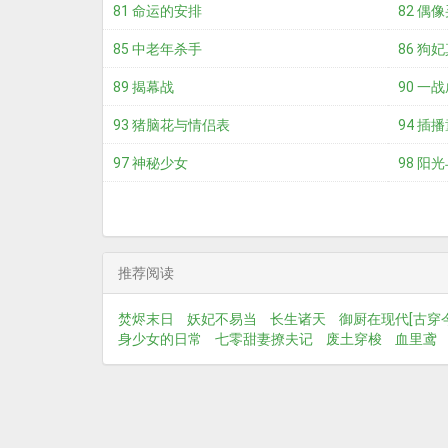
81 命运的安排
82 偶
85 中老年杀手
86 狗
89 揭幕战
90 一
93 猪脑花与情侣表
94 插
97 神秘少女
98 阳
推荐阅读
焚烬末日
妖妃不易当
长生诸天
御厨在现代[古穿今
身少女的日常
七零甜妻撩夫记
废土穿梭
血里鸢