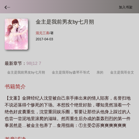
加入书架
金主是我前男友by七月朔
混元三喜
/著
2017-04-03
最新章节：
98|12 7
金主是我前男友by七月朔
金主是我哥by森琴不等式
亲的
金主是我哥全文
免费阅读
金主是我前男友
金主其实我是你男神娱乐圈
金主是我哥 结局修
书籍简介
改版
金主是我前男友晋江
金主是我前男友by后简
金主是我哥
金主是
【文案】金牌经纪人沈堂被自己亲手捧出来的情人陷害，名誉扫地
我爸
其实我是你男神[娱乐圈
金主是我哥免费阅读
金主是我哥by
金主
不说还落得个惨死的下场。本想投个绝世好胎，哪知竟然顶着一个
是我前男友剧透
金主是我哥 by 琴森剧透
金主是我爸by左岸咖啡长佩
金主
绝色好皮囊重生，沈堂重回娱乐圈，誓要让那些从他身上踩过的人
是我事业粉
金主是我哥在线阅读
金主其实我是你男神
也尝一尝泥地里滚爬的滋味。然而重生后办成的轰轰烈烈的第一件
事居然是…被金主包养了…食用指南：①主受②苏爽爽爽爽爽爽
【入文将于7号，即本周三入V，三更大波掉落，可能会倒V（赶紧看