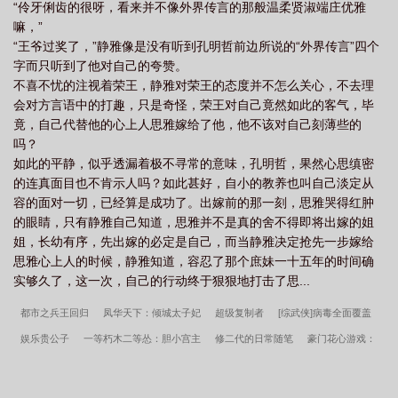
么
凤舞天骄手机版
凤舞天骄法师修什么好
凤舞天骄坐骑怎么收录
凤舞
“伶牙俐齿的很呀，看来并不像外界传言的那般温柔贤淑端庄优雅
嘛，”
天骄职业推荐
凤舞天骄行者玩什么五行厉害
凤舞天骄破甲属性
凤舞天骄还
“王爷过奖了，”静雅像是没有听到孔明哲前边所说的“外界传言”四个
有人玩吗
凤舞天骄单机版
凤舞天骄Gm命令
凤舞天骄文王八卦
凤舞天
字而只听到了他对自己的夸赞。
骄天外天怎么去
凤舞天骄女尊
凤舞天骄英雄远征任务
凤舞天骄账号交
不喜不忧的注视着荣王，静雅对荣王的态度并不怎么关心，不去理
会对方言语中的打趣，只是奇怪，荣王对自己竟然如此的客气，毕
易
凤舞天骄经典版85套装
凤舞天骄哪个职业厉害
凤舞天骄乐师五行选
竟，自己代替他的心上人思雅嫁给了他，他不该对自己刻薄些的
择
凤舞天骄是什么意思
凤舞天骄2官网
凤舞天骄祭祀技能任务攻略
凤
吗？
舞天骄改名后叫什么
凤舞天骄单机
凤舞天骄五行材料摆放
凤舞天骄玩家论
如此的平静，似乎透漏着极不寻常的意味，孔明哲，果然心思缜密
的连真面目也不肯示人吗？如此甚好，自小的教养也叫自己淡定从
坛
凤舞天骄经典版平民职业
凤舞天骄怀旧版
凤舞天骄祭司技能任务攻
容的面对一切，已经算是成功了。出嫁前的那一刻，思雅哭得红肿
略
凤舞天骄装备属性解释
凤舞天骄装备打造放置顺序
凤舞天骄冰王
凤
的眼睛，只有静雅自己知道，思雅并不是真的舍不得即将出嫁的姐
舞天骄新区
凤舞天骄甄姬许愿池提交啥祀品
凤舞天骄论坛
凤舞天骄手游
姐，长幼有序，先出嫁的必定是自己，而当静雅决定抢先一步嫁给
思雅心上人的时候，静雅知道，容忍了那个庶妹一十五年的时间确
版
凤舞天骄太子任务怎么做
凤舞天骄主线任务大全
凤舞天骄流魂殿怎么
实够久了，这一次，自己的行动终于狠狠地打击了思...
去
凤舞天骄有手游吗
凤舞天骄属性大全
凤舞天骄神机之地
凤舞天骄侠
客修什么好
都市之兵王回归
凤舞天骄165材料如何获得
凤华天下：倾城太子妃
凤舞天骄主修技能书在哪里买
超级复制者
[综武侠]病毒全面覆盖
凤舞
天骄手机能不能玩
娱乐贵公子
一等朽木二等怂：胆小宫主
凤舞天骄150级去哪升级
修二代的日常随笔
凤舞天骄经典版装备打造视
豪门花心游戏：
频
美羊羊玩弄灰太狼
凤舞天骄战士主修什么好
天才战车道少女
凤舞天骄魂器培养
汾乔是只小刺猬
凤舞天骄文王八卦坤卦怎么
网游之侠客世界
强占,
获得
迷性成婚
凤舞天骄套装
灵奇仙
盛宠强欢
凤舞天骄交易平台
我要做玩家
九天行歌
凤舞天骄怎么下马
我家娘子是女皇
凤舞天骄官方
衣锦