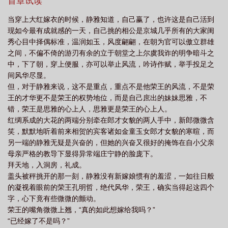
本来自己的心上人是相府庶女慕容思雅，谁知嫁过来的却是嫡女慕
首章试读
天骄狂王坐标
凤舞天骄游戏
凤舞天骄60级到哪练级
凤舞天骄手机单机
容静雅，不过，无所谓，是谁都一样，谁知道这个千方百计要嫁给
当穿上大红嫁衣的时候，静雅知道，自己赢了，也许这是自己活到
自己的女子好像对自己并没有那么深的情意，嗯，这是怎么回事？
版
凤舞天骄冥洞怎么去
凤舞天骄2停服原因
凤舞天骄出了手游吗
凤舞
现如今最有成就感的一天，自己挑的相公是京城几乎所有的大家闺
对自己的宠爱不争不抢淡定从容，谜一样的女子，花一样的美人，
天骄游戏关闭了吗
凤舞天骄2手机
凤舞天骄手机版名字叫什么
凤舞天骄36
秀心目中择偶标准，温润如玉，风度翩翩，在朝为官可以傲立群雄
看我如何夺得佳人心。
之间，不偏不倚的游刃有余的立于朝堂之上尔虞我诈的明争暗斗之
狍鸮在哪里
凤舞天骄打造装备攻略
凤舞天骄什么时候出的
凤舞天骄150级
中，下了朝，穿上便服，亦可以举止风流，吟诗作赋，举手投足之
到170级
凤舞天骄怪物分布图
凤舞天骄手游官网
凤舞天骄经典版怎么接秦
间风华尽显。
军威胁任务
凤舞天骄100级脱胎换骨
凤舞天骄装备损坏怎么恢复
凤舞天骄
但，对于静雅来说，这不是重点，重点不是他荣王的风流，不是荣
王的才华更不是荣王的权势地位，而是自己庶出的妹妹思雅，不
100级任务攻略
凤舞天骄楚国任务
凤舞天骄任务大全
凤舞天骄上古先知在
错，荣王是思雅的心上人，思雅更是荣王的心上人。
哪
凤舞天骄子技能大全
凤舞天骄165套装属性
凤舞天骄百级任务
凤舞
红绸系成的大花的两端分别牵在郎才女貌的两人手中，新郎微微含
天骄2
凤舞天骄 红粟
凤舞天骄六职业
凤舞天骄上古武器打造
凤舞天骄
笑，默默地听着前来相贺的宾客诸如金童玉女郎才女貌的寒暄，而
梦境任务
另一端的静雅无疑是兴奋的，但她的兴奋又很好的掩饰在自小父亲
凤舞天骄打探虚实任务怎么做
凤舞天骄战力提升诀窍
凤舞天骄上
母亲严格的教导下显得异常端庄宁静的脸庞下。
古神迹
凤舞天骄装备附魔
凤舞天骄血池禁地怎么去
凤舞天骄神器怎么装
拜天地，入洞房，礼成。
备
凤舞天骄元婴装备怎么来的啊
凤舞天骄网游官网入口
凤舞天骄上古神武
盖头被秤挑开的那一刻，静雅没有新嫁娘惯有的羞涩，一如往日般
套装
凤舞天骄经典版吴郡的越人坐标
凤舞天骄经典版和原版区别
凤舞天骄
的凝视着眼前的荣王孔明哲，绝代风华，荣王，确实当得起这四个
字，心下竟有些微微的颤动。
强化爆双
凤舞天骄极品装备
凤舞天骄熔火之地怎么去
凤舞天骄死士主修什
荣王的嘴角微微上翘，“真的如此想嫁给我吗？”
么好
凤舞天骄手游叫什么
凤舞天骄后期祭祀厉害吗
凤舞天骄170级后干什
“已经嫁了不是吗？”