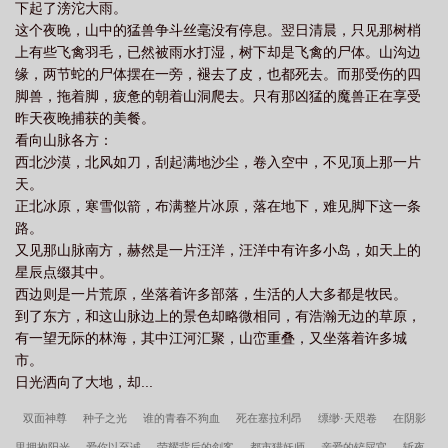
证券给予禾昌聚合增持评级
开源证券给予海思科买入评级
开源节流是什么意
下起了滂沱大雨。
这个夜晚，山中的猛兽争斗丝毫没有停息。翌日清晨，只见那树梢
思
开源社区
开源模型是什么意思
开源人工智能是什么意思
开源软件是
上有些飞禽羽毛，已然被雨水打湿，树下却是飞禽的尸体。山沟边
什么意思
开源证券予博俊科技买入评级
开源证券首次覆盖远东股份
开源证
缘，两节蛇的尸体摆在一旁，褪去了皮，也都死去。而那受伤的四
券西安西大街是谁的席位
开源信息
开源证券维持国博电子评级
开源网站
脚兽，拖着脚，疲惫的朝着山洞爬去。只有那凶猛的魔兽正在享受
昨天夜晚捕获的美餐。
github
开源阅读书源合集
开源证券给予欧福蛋业增持评级
开源项目是什么
看向山脉各方：
意思
开源什么意思
开源证券给予一诺威增持评级
开源节流什么意思
开
西北沙漠，北风如刀，刮起满地沙尘，卷入空中，不见顶上那一片
源证券给予滨化股份评级
开源视频投屏工具castor现身
开源证券首次覆盖西部
天。
正北冰原，寒雪似箭，布满整片冰原，落在地下，难见脚下这一条
超导
开源鸿蒙数字科技公司成立
开源证券维持万凯新材评级
开源节
路。
流
开源证券给予陆家嘴买入评级
开源算力设备管理分论坛将举办
开源阅读
又见那山脉南方，赫然是一片汪洋，汪洋中有许多小岛，如天上的
书源导入网址
星辰点缀其中。
西边则是一片荒原，坐落着许多部落，生活的人大多都是牧民。
到了东方，和这山脉边上的景色却略微相同，有浩瀚无边的草原，
有一望无际的林海，其中江河汇聚，山峦重叠，又坐落着许多城
市。
日光洒向了大地，却...
双面神尊
种子之光
谁的青春不狗血
死在塞拉利昂
缥缈·天咫卷
在阴影
里拥抱阳光
爱你以至诚
荣耀背后的剑客
都市猎妖师
亲爱的铲屎官
斩夜