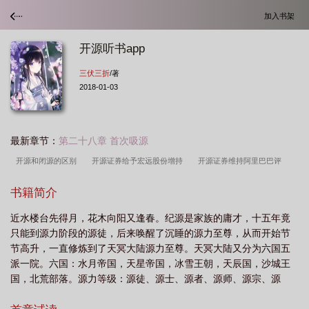
加入书架
开源听书app
三伏三折
/著
2018-01-03
最新章节：
第二十八章 首次吸源
开源和闭源的区别
开源证券给予宏远股份增持
开源证券维持阿里巴巴评
级
开源证券给予源杰科技买入评级
开源ai智能体clawdbot破13万
开源证券
书籍简介
白酒底部布局
开源阅读官网
开源阅读书源
开源阅读书源合集最新版
开
近水楼台先得月，花木向阳又逢春。纪源是家族的庸才，十五年竟
源证券关注高端黄金
开源市属哪个省
开源证券肥猫app
开源证券给予芒果
只能到源力阶段的源徒，后来唤醒了沉睡的源力至尊，从而开始节
超媒买入评级
开源证券积极布局超调机会
开源鸿蒙
开源证券科技为
节高升，一直修炼到了天冥大陆源力至尊。天冥大陆又分为六国五
先
开源中国
开源证券给予完美世界买入评级
开源证券给予吉宏股份买入评
派一院。六国：水月帝国，天星帝国，冰雪王朝，天辰国，沙城王
国，北荒部落。源力等级：源徒、源士、源者、源师、源宗、源
级
开源是什么意思
开源证券给予三美股份买入评级
开源鸿蒙pc
开源
君、源王、源尊、源帝、源圣、至尊。源力达到至尊方位大陆之
云音乐
开源是哪个省的城市
开源平台
开源众包
开源720p实时视频模