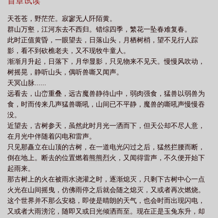
巅，成为最强者。
首章试读
型上线
开源证券反内卷有望托抬煤价
开源证券
开源的价值
开源证券
天苍苍，野茫茫。寂寥无人阡陌黄。
moltbook引爆ai社交
开源证券给予澜起科技买入评级
开源节流下一句是什
群山万壑，江河东去不西归。错综四季，繁花一坠春难复春。
么
开源压缩工具peazip11发布
开源证券给予派能科技增持评级
开源证券首
此时正值黄昏，一眼望去，日落山头，月栖树梢，望不见行人踪
影，看不到砍樵老夫，又不现牧牛童人。
次覆盖华资实业
开源证券谈2026年房地产
开源证券获评陕西省委征文
渐渐月升起，日落下，月华显影，只见物来不见天。慢慢风吹动，
奖
开源新闻
开源 模型
开源证券给予德赛西威评级
开源信息什么意
树摇晃，静听山头，偶听兽嘶又闻声。
思
开源证券给予广发证券买入评级
开源鸿蒙系统openharmony官网
开源
天冥山脉......
远看去，山峦重叠，远古魔兽静待山中，弱肉强食，猛兽以弱兽为
证券给予平高电气买入评级
开源鸿蒙6.1版本发布
开源阅读app安装
开源体
食，时而传来几声猛兽嘶吼，山间已不平静，魔兽的嘶吼声慢慢吞
育app
开源证券给予赛力斯买入评级
开源证券国内风电需求稳固
开源证券
没。
给予通富微电买入评级
开源阅读app
开源阅读app官方
开源证券给予比亚
近望去，古树参天，虽然此时月光一洒而下，但天公却不尽人意，
迪买入评级
在月光中伴随着闪电和雷声。
开源鸿蒙亮相hdc2026
开源阅读
开源鸿蒙pc系统
开源证券
只见那矗立在山顶的古树，在一道电光闪过之后，猛然拦腰而断，
给予远望谷买入评级
开源证券孙金钜谈资本市场
开源证券电改加速深化
开
倒在地上。断去的位置燃着熊熊烈火，又闻得雷声，不久便开始下
源应用商店
开源节流的意思解释
开源社区是什么意思
开源听书app
开
起雨来。
源证券风电氢能行业乘风拓海
开源证券给予新城控股买入评级
开源鸿蒙和华为
那古树上的火在被雨水浇灌之时，逐渐熄灭，只剩下古树中心一点
火光在山间摇曳，仿佛雨停之后就会随之熄灭，又或者再次燃烧。
鸿蒙区别
开源掌机
开源鸿蒙6.1发布
开源证券首次覆盖华源控股
开源
这个世界并不那么安稳，即使是晴朗的天气，也会时而出现闪电，
软件
开源证券给予科沃斯买入评级
开源证券发布北交所首次覆盖报告
开源
又或者大雨滂沱，随即又或日光倾洒而至。现在正是玉兔东升，却